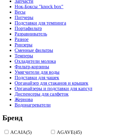
Запчасти
Нок-Боксы "knock box"
Весы
Питчеры
Подставки для темпинга
Портафильтр
Разравниватель
Разное
Ринзеры
Сменные фильтры
Темперы
Охладители молока
Фильтр-корзины
Умягчители для воды
Подставки для чашек
Органайзер для стаканов и крышек
Органайзеры и подставки для капсул
Диспенсеры для салфеток
Жернова
Водонагреватели
Бренд
ACAIA
(5)
AGAVE
(45)