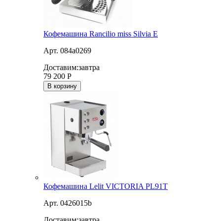
Кофемашина Rancilio miss Silvia E
Арт. 084a0269
Доставим:
завтра
79 200
Р
В корзину
Кофемашина Lelit VICTORIA PL91T
Арт. 0426015b
Доставим:
завтра