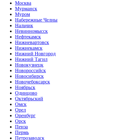
Москва
Мурманск
Муром
Набережные Челны
Нальчик
Невинномысск
Нефтекамск
Нижневартовск
Нижнекамск
Нижний Новгород
Нижний Тагил
Новокузнецк
Новороссийск
Новосибирск
Новочебоксарск
Ноябрьск
Одинцово
Октябрьский
Омск
Орел
Оренбург
Орск
Пенза
Пермь
Петрозаводск