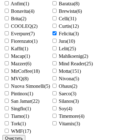
Anfim
(1)
Baratza
(8)
Bonavita
(4)
Brewista
(6)
Brita
(2)
Celli
(31)
COOLEQ
(2)
Curtis
(12)
Everpure
(7)
Felicita
(3)
Fiorenzato
(1)
Jura
(10)
Kaffit
(1)
Lelit
(25)
Macap
(1)
Mahlkoenig
(2)
Mazzer
(6)
Mind Reader
(25)
MirCoffee
(18)
Motta
(151)
MVQ
(8)
Nivona
(5)
Nuova Simonelli
(5)
Ohaus
(2)
Pintinox
(1)
Saeco
(3)
San Jamar
(22)
Silanos
(3)
Singflo
(1)
Soy
(4)
Tiamo
(1)
Timemore
(4)
Tork
(1)
Vitamix
(3)
WMF
(17)
Очистить