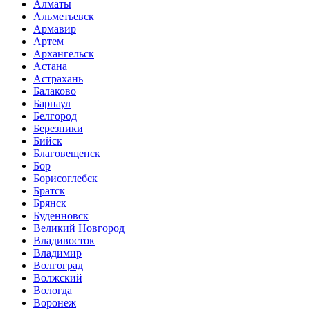
Алматы
Альметьевск
Армавир
Артем
Архангельск
Астана
Астрахань
Балаково
Барнаул
Белгород
Березники
Бийск
Благовещенск
Бор
Борисоглебск
Братск
Брянск
Буденновск
Великий Новгород
Владивосток
Владимир
Волгоград
Волжский
Вологда
Воронеж