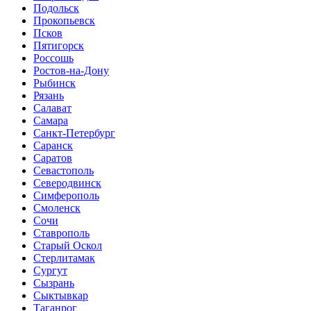
Подольск
Прокопьевск
Псков
Пятигорск
Россошь
Ростов-на-Дону
Рыбинск
Рязань
Салават
Самара
Санкт-Петербург
Саранск
Саратов
Севастополь
Северодвинск
Симферополь
Смоленск
Сочи
Ставрополь
Старый Оскол
Стерлитамак
Сургут
Сызрань
Сыктывкар
Таганрог