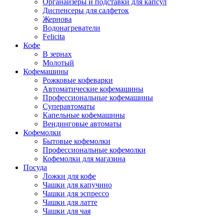
Органайзеры и подставки для капсул
Диспенсеры для салфеток
Жернова
Водонагреватели
Felicita
Кофе
В зернах
Молотый
Кофемашины
Рожковые кофеварки
Автоматические кофемашины
Профессиональные кофемашины
Суперавтоматы
Капельные кофемашины
Вендинговые автоматы
Кофемолки
Бытовые кофемолки
Профессиональные кофемолки
Кофемолки для магазина
Посуда
Ложки для кофе
Чашки для капучино
Чашки для эспрессо
Чашки для латте
Чашки для чая