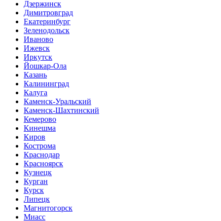
Дзержинск
Димитровград
Екатеринбург
Зеленодольск
Иваново
Ижевск
Иркутск
Йошкар-Ола
Казань
Калининград
Калуга
Каменск-Уральский
Каменск-Шахтинский
Кемерово
Кинешма
Киров
Кострома
Краснодар
Красноярск
Кузнецк
Курган
Курск
Липецк
Магнитогорск
Миасс