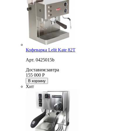
Кофеварка Lelit Kate 82T
Арт. 0425015b
Доставим:
завтра
155 000
Р
В корзину
Хит