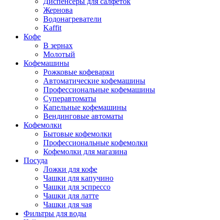
Диспенсеры для салфеток
Жернова
Водонагреватели
Kaffit
Кофе
В зернах
Молотый
Кофемашины
Рожковые кофеварки
Автоматические кофемашины
Профессиональные кофемашины
Суперавтоматы
Капельные кофемашины
Вендинговые автоматы
Кофемолки
Бытовые кофемолки
Профессиональные кофемолки
Кофемолки для магазина
Посуда
Ложки для кофе
Чашки для капучино
Чашки для эспрессо
Чашки для латте
Чашки для чая
Фильтры для воды