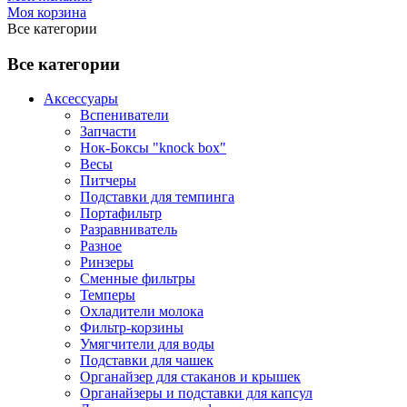
Моя корзина
Все категории
Все категории
Аксессуары
Вспениватели
Запчасти
Нок-Боксы "knock box"
Весы
Питчеры
Подставки для темпинга
Портафильтр
Разравниватель
Разное
Ринзеры
Сменные фильтры
Темперы
Охладители молока
Фильтр-корзины
Умягчители для воды
Подставки для чашек
Органайзер для стаканов и крышек
Органайзеры и подставки для капсул