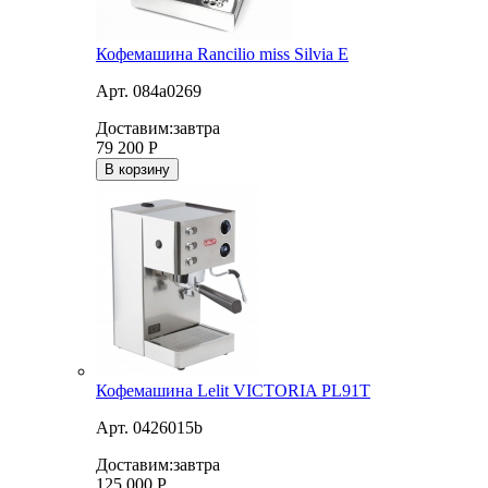
Кофемашина Rancilio miss Silvia E
Арт. 084a0269
Доставим:
завтра
79 200
Р
В корзину
Кофемашина Lelit VICTORIA PL91T
Арт. 0426015b
Доставим:
завтра
125 000
Р