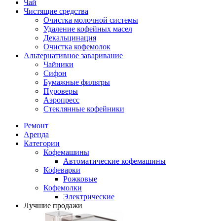
Чай
Чистящие средства
Очистка молочной системы
Удаление кофейных масел
Декальцинация
Очистка кофемолок
Альтернативное заваривание
Чайники
Сифон
Бумажные фильтры
Пуроверы
Аэропресс
Стеклянные кофейники
Ремонт
Аренда
Категории
Кофемашины
Автоматические кофемашины
Кофеварки
Рожковые
Кофемолки
Электрические
Лучшие продажи