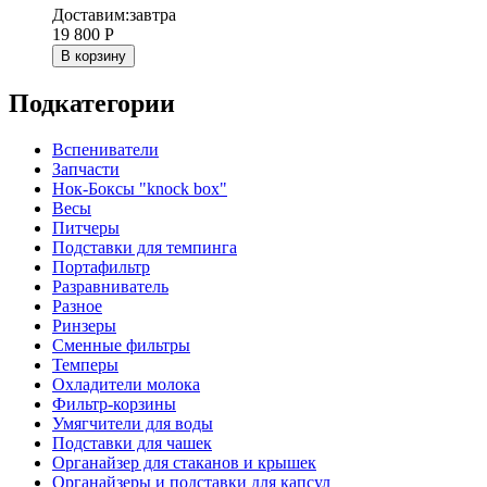
Доставим:
завтра
19 800
Р
В корзину
Подкатегории
Вспениватели
Запчасти
Нок-Боксы "knock box"
Весы
Питчеры
Подставки для темпинга
Портафильтр
Разравниватель
Разное
Ринзеры
Сменные фильтры
Темперы
Охладители молока
Фильтр-корзины
Умягчители для воды
Подставки для чашек
Органайзер для стаканов и крышек
Органайзеры и подставки для капсул