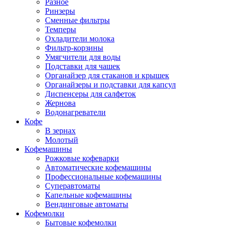
Разное
Ринзеры
Сменные фильтры
Темперы
Охладители молока
Фильтр-корзины
Умягчители для воды
Подставки для чашек
Органайзер для стаканов и крышек
Органайзеры и подставки для капсул
Диспенсеры для салфеток
Жернова
Водонагреватели
Кофе
В зернах
Молотый
Кофемашины
Рожковые кофеварки
Автоматические кофемашины
Профессиональные кофемашины
Суперавтоматы
Капельные кофемашины
Вендинговые автоматы
Кофемолки
Бытовые кофемолки