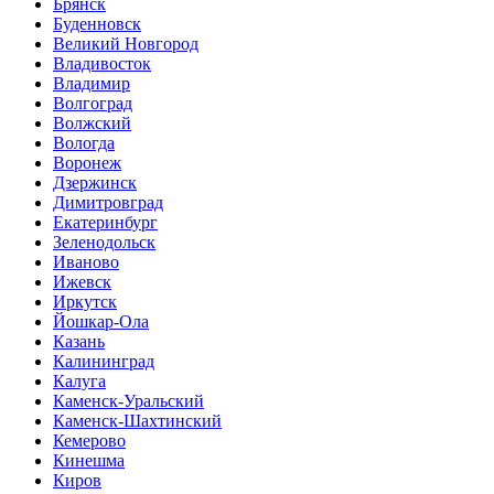
Брянск
Буденновск
Великий Новгород
Владивосток
Владимир
Волгоград
Волжский
Вологда
Воронеж
Дзержинск
Димитровград
Екатеринбург
Зеленодольск
Иваново
Ижевск
Иркутск
Йошкар-Ола
Казань
Калининград
Калуга
Каменск-Уральский
Каменск-Шахтинский
Кемерово
Кинешма
Киров