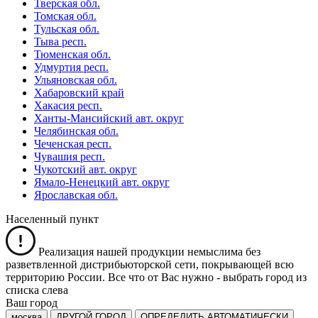
Тверская обл.
Томская обл.
Тульская обл.
Тыва респ.
Тюменская обл.
Удмуртия респ.
Ульяновская обл.
Хабаровский край
Хакасия респ.
Ханты-Мансийский авт. округ
Челябинская обл.
Чеченская респ.
Чувашия респ.
Чукотский авт. округ
Ямало-Ненецкий авт. округ
Ярославская обл.
Населенный пункт
Реализация нашей продукции немыслима без
разветвленной дистрибьюторской сети, покрывающей всю
территорию России. Все что от Вас нужно -
выбрать город из
списка слева
Ваш город
москва
ДРУГОЙ ГОРОД
ОПРЕДЕЛИТЬ АВТОМАТИЧЕСКИ