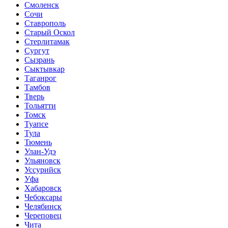
Смоленск
Сочи
Ставрополь
Старый Оскол
Стерлитамак
Сургут
Сызрань
Сыктывкар
Таганрог
Тамбов
Тверь
Тольятти
Томск
Туапсе
Тула
Тюмень
Улан-Удэ
Ульяновск
Уссурийск
Уфа
Хабаровск
Чебоксары
Челябинск
Череповец
Чита