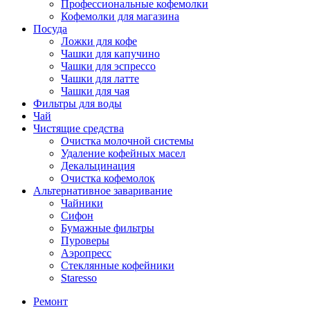
Профессиональные кофемолки
Кофемолки для магазина
Посуда
Ложки для кофе
Чашки для капучино
Чашки для эспрессо
Чашки для латте
Чашки для чая
Фильтры для воды
Чай
Чистящие средства
Очистка молочной системы
Удаление кофейных масел
Декальцинация
Очистка кофемолок
Альтернативное заваривание
Чайники
Сифон
Бумажные фильтры
Пуроверы
Аэропресс
Стеклянные кофейники
Staresso
Ремонт