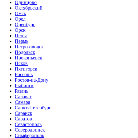
Одинцово
Октябрьский
Омск
Орел
Оренбург
Орск
Пенза
Пермь
Петрозаводск
Подольск
Прокопьевск
Псков
Пятигорск
Россошь
Ростов-на-Дону
Рыбинск
Рязань
Салават
Самара
Санкт-Петербург
Саранск
Саратов
Севастополь
Северодвинск
Симферополь