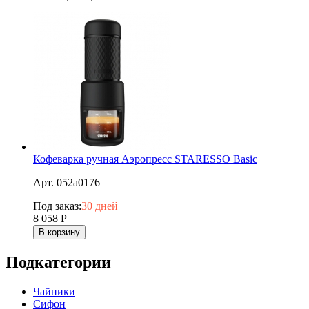
Кофеварка ручная Аэропресс STARESSO Basic
Арт. 052a0176
Под заказ:
30 дней
8 058
Р
В корзину
Подкатегории
Чайники
Сифон