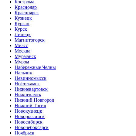
Кострома
Краснодар
Красноярск
Кузнецк
Курган
Курск
Липецк
Магнитогорск
Миасс
Москва
Мурманск
Муром
Набережные Челны
Нальчик
Невинномысск
Нефтекамск
Нижневартовск
Нижнекамск
Нижний Новгород
Нижний Тагил
Новокузнецк
Новороссийск
Новосибирск
Новочебоксарск
Ноябрьск