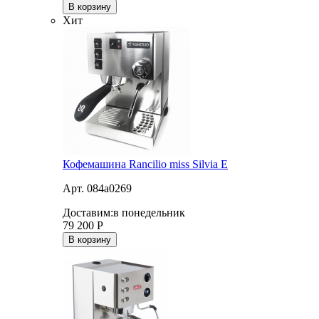
В корзину
Хит
Кофемашина Rancilio miss Silvia E
Арт. 084a0269
Доставим:
в понедельник
79 200
Р
В корзину