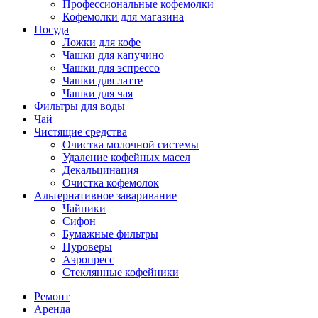
Профессиональные кофемолки
Кофемолки для магазина
Посуда
Ложки для кофе
Чашки для капучино
Чашки для эспрессо
Чашки для латте
Чашки для чая
Фильтры для воды
Чай
Чистящие средства
Очистка молочной системы
Удаление кофейных масел
Декальцинация
Очистка кофемолок
Альтернативное заваривание
Чайники
Сифон
Бумажные фильтры
Пуроверы
Аэропресс
Стеклянные кофейники
Ремонт
Аренда