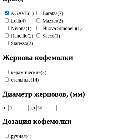
AGAVE
(1)
Baratza
(7)
Lelit
(4)
Mazzer
(2)
Nivona
(1)
Nuova Simonelli
(1)
Rancilio
(2)
Saeco
(1)
Staresso
(2)
Жернова кофемолки
керамические
(3)
стальные
(14)
Диаметр жерновов, (мм)
от
до
Дозация кофемолки
ручная
(4)