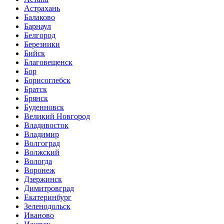
Астрахань
Балаково
Барнаул
Белгород
Березники
Бийск
Благовещенск
Бор
Борисоглебск
Братск
Брянск
Буденновск
Великий Новгород
Владивосток
Владимир
Волгоград
Волжский
Вологда
Воронеж
Дзержинск
Димитровград
Екатеринбург
Зеленодольск
Иваново