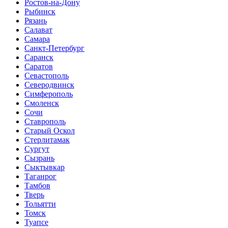
Ростов-на-Дону
Рыбинск
Рязань
Салават
Самара
Санкт-Петербург
Саранск
Саратов
Севастополь
Северодвинск
Симферополь
Смоленск
Сочи
Ставрополь
Старый Оскол
Стерлитамак
Сургут
Сызрань
Сыктывкар
Таганрог
Тамбов
Тверь
Тольятти
Томск
Туапсе