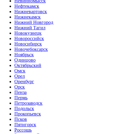
Невинномысск
Нефтекамск
Нижневартовск
Нижнекамск
Нижний Новгород
Нижний Тагил
Новокузнецк
Новороссийск
Новосибирск
Новочебоксарск
Ноябрьск
Одинцово
Октябрьский
Омск
Орел
Оренбург
Орск
Пенза
Пермь
Петрозаводск
Подольск
Прокопьевск
Псков
Пятигорск
Россошь