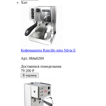
Хит
Кофемашина Rancilio miss Silvia E
Арт. 084a0269
Доставим:
в понедельник
79 200
Р
В корзину