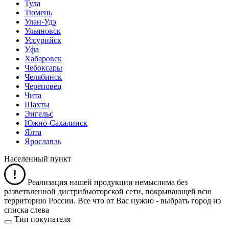
Тула
Тюмень
Улан-Удэ
Ульяновск
Уссурийск
Уфа
Хабаровск
Чебоксары
Челябинск
Череповец
Чита
Шахты
Энгельс
Южно-Сахалинск
Ялта
Ярославль
Населенный пункт
Реализация нашей продукции немыслима без
разветвленной дистрибьюторской сети, покрывающей всю
территорию России. Все что от Вас нужно -
выбрать город из
списка слева
Тип покупателя