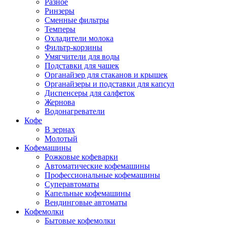
Разное
Ринзеры
Сменные фильтры
Темперы
Охладители молока
Фильтр-корзины
Умягчители для воды
Подставки для чашек
Органайзер для стаканов и крышек
Органайзеры и подставки для капсул
Диспенсеры для салфеток
Жернова
Водонагреватели
Кофе
В зернах
Молотый
Кофемашины
Рожковые кофеварки
Автоматические кофемашины
Профессиональные кофемашины
Суперавтоматы
Капельные кофемашины
Вендинговые автоматы
Кофемолки
Бытовые кофемолки