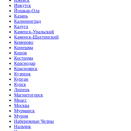
Ижевск
Иркутск
Йошкар-Ола
Казань
Калининград
Калуга
Каменск-Уральский
Каменск-Шахтинский
Кемерово
Кинешма
Киров
Кострома
Краснодар
Красноярск
Кузнецк
Курган
Курск
Липецк
Магнитогорск
Миасс
Москва
Мурманск
Муром
Набережные Челны
Нальчик