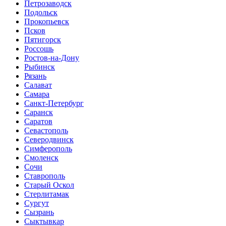
Петрозаводск
Подольск
Прокопьевск
Псков
Пятигорск
Россошь
Ростов-на-Дону
Рыбинск
Рязань
Салават
Самара
Санкт-Петербург
Саранск
Саратов
Севастополь
Северодвинск
Симферополь
Смоленск
Сочи
Ставрополь
Старый Оскол
Стерлитамак
Сургут
Сызрань
Сыктывкар