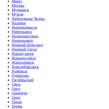
Миасс
Москва
Мурманск
Муром
Набережные Челны
Нальчик
Невинномысск
Нефтекамск
Нижневартовск
Нижнекамск
Нижний Новгород
Нижний Тагил
Новокузнецк
Новороссийск
Новосибирск
Новочебоксарск
Ноябрьск
Одинцово
Октябрьский
Омск
Орел
Оренбург
Орск
Пенза
Пермь