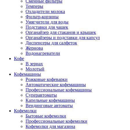
Сменные фильтры
Темперы
Охладители молока
Фильтр-корзины
Умягчители для воды
Подставки для чашек
Органайзер для стаканов и крышек
Органайзеры и подставки для капсул
Диспенсеры для салфеток
Жернова
Водонагреватели
Кофе
В зернах
Молотый
Кофемашины
Рожковые кофеварки
Автоматические кофемашины
Профессиональные кофемашины
Суперавтоматы
Капельные кофемашины
Вендинговые автоматы
Кофемолки
Бытовые кофемолки
Профессиональные кофемолки
Кофемолки для магазина