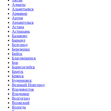
Аксай
Алматы
Альметьевск
Армавир
Артем
Архангельск
Астана
Астрахань
Балаково
Барнаул
Белгород
Березники
Бийск
Благовещенск
Бор
Борисоглебск
Братск
Брянск
Буденновск
Великий Новгород
Владивосток
Владимир
Волгоград
Волжский
Вологда