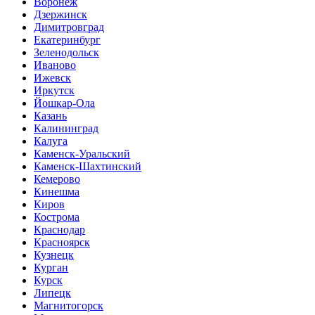
Воронеж
Дзержинск
Димитровград
Екатеринбург
Зеленодольск
Иваново
Ижевск
Иркутск
Йошкар-Ола
Казань
Калининград
Калуга
Каменск-Уральский
Каменск-Шахтинский
Кемерово
Кинешма
Киров
Кострома
Краснодар
Красноярск
Кузнецк
Курган
Курск
Липецк
Магнитогорск