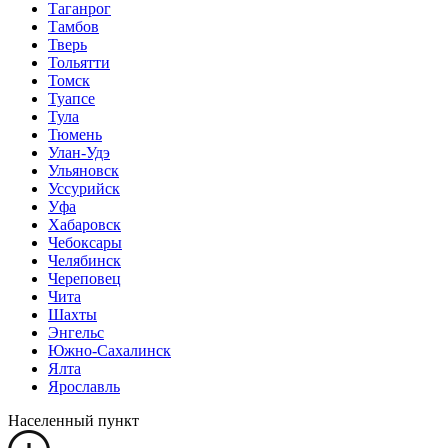
Таганрог
Тамбов
Тверь
Тольятти
Томск
Туапсе
Тула
Тюмень
Улан-Удэ
Ульяновск
Уссурийск
Уфа
Хабаровск
Чебоксары
Челябинск
Череповец
Чита
Шахты
Энгельс
Южно-Сахалинск
Ялта
Ярославль
Населенный пункт