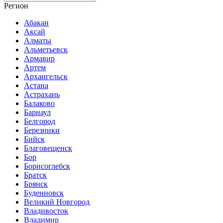
Регион
Абакан
Аксай
Алматы
Альметьевск
Армавир
Артем
Архангельск
Астана
Астрахань
Балаково
Барнаул
Белгород
Березники
Бийск
Благовещенск
Бор
Борисоглебск
Братск
Брянск
Буденновск
Великий Новгород
Владивосток
Владимир