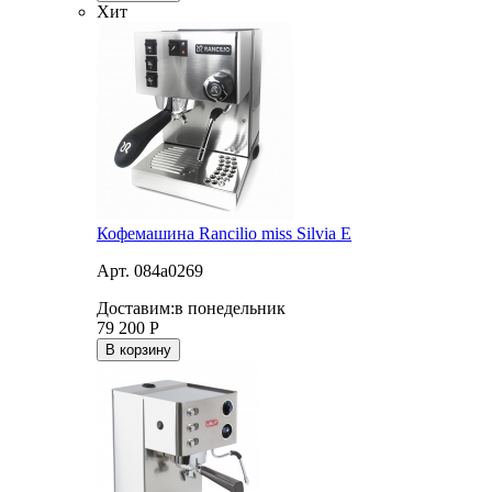
Хит
Кофемашина Rancilio miss Silvia E
Арт. 084a0269
Доставим:
в понедельник
79 200
Р
В корзину