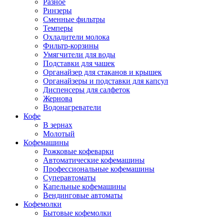
Разное
Ринзеры
Сменные фильтры
Темперы
Охладители молока
Фильтр-корзины
Умягчители для воды
Подставки для чашек
Органайзер для стаканов и крышек
Органайзеры и подставки для капсул
Диспенсеры для салфеток
Жернова
Водонагреватели
Кофе
В зернах
Молотый
Кофемашины
Рожковые кофеварки
Автоматические кофемашины
Профессиональные кофемашины
Суперавтоматы
Капельные кофемашины
Вендинговые автоматы
Кофемолки
Бытовые кофемолки