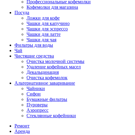
Профессиональные кофемолки
Кофемолки для магазина
Посуда
Ложки для кофе
Чашки для капучино
Чашки для эспрессо
Чашки для латте
Чашки для чая
Фильтры для воды
Чай
Чистящие средства
Очистка молочной системы
Удаление кофейных масел
Декальцинация
Очистка кофемолок
Альтернативное заваривание
Чайники
Сифон
Бумажные фильтры
Пуроверы
Аэропресс
Стеклянные кофейники
Ремонт
Аренда