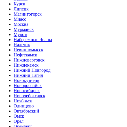
Курск
Липецк
Магнитогорск
Миасс
Москва
Мурманск
Муром
Набережные Челны
Нальчик
Невинномысск
Нефтекамск
Нижневартовск
Нижнекамск
Нижний Новгород
Нижний Тагил
Новокузнецк
Новороссийск
Новосибирск
Новочебоксарск
Ноябрьск
Одинцово
Октябрьский
Омск
Орел
Оренбург