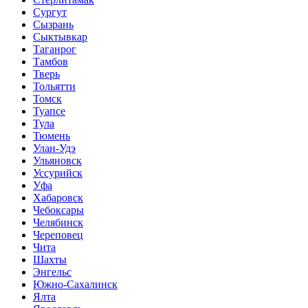
Сургут
Сызрань
Сыктывкар
Таганрог
Тамбов
Тверь
Тольятти
Томск
Туапсе
Тула
Тюмень
Улан-Удэ
Ульяновск
Уссурийск
Уфа
Хабаровск
Чебоксары
Челябинск
Череповец
Чита
Шахты
Энгельс
Южно-Сахалинск
Ялта