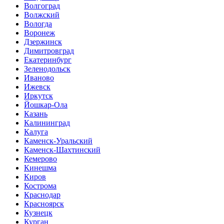
Волгоград
Волжский
Вологда
Воронеж
Дзержинск
Димитровград
Екатеринбург
Зеленодольск
Иваново
Ижевск
Иркутск
Йошкар-Ола
Казань
Калининград
Калуга
Каменск-Уральский
Каменск-Шахтинский
Кемерово
Кинешма
Киров
Кострома
Краснодар
Красноярск
Кузнецк
Курган