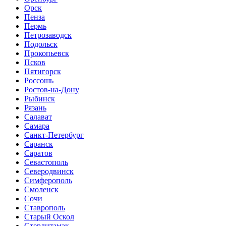
Орск
Пенза
Пермь
Петрозаводск
Подольск
Прокопьевск
Псков
Пятигорск
Россошь
Ростов-на-Дону
Рыбинск
Рязань
Салават
Самара
Санкт-Петербург
Саранск
Саратов
Севастополь
Северодвинск
Симферополь
Смоленск
Сочи
Ставрополь
Старый Оскол
Стерлитамак