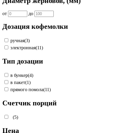
Диаметр жерновов, (мм)
от
до
Дозация кофемолки
ручная
(3)
электронная
(11)
Тип дозации
в бункер
(4)
в пакет
(1)
прямого помола
(11)
Счетчик порций
(5)
Цена