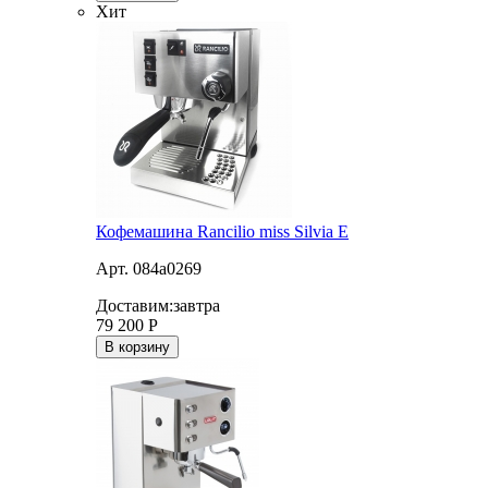
Хит
Кофемашина Rancilio miss Silvia E
Арт. 084a0269
Доставим:
завтра
79 200
Р
В корзину