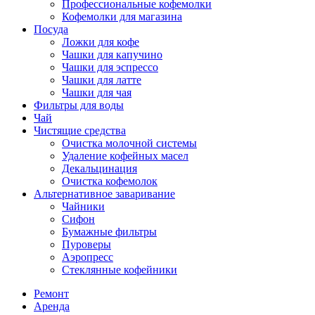
Профессиональные кофемолки
Кофемолки для магазина
Посуда
Ложки для кофе
Чашки для капучино
Чашки для эспрессо
Чашки для латте
Чашки для чая
Фильтры для воды
Чай
Чистящие средства
Очистка молочной системы
Удаление кофейных масел
Декальцинация
Очистка кофемолок
Альтернативное заваривание
Чайники
Сифон
Бумажные фильтры
Пуроверы
Аэропресс
Стеклянные кофейники
Ремонт
Аренда