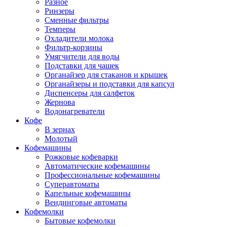
Разное
Ринзеры
Сменные фильтры
Темперы
Охладители молока
Фильтр-корзины
Умягчители для воды
Подставки для чашек
Органайзер для стаканов и крышек
Органайзеры и подставки для капсул
Диспенсеры для салфеток
Жернова
Водонагреватели
Кофе
В зернах
Молотый
Кофемашины
Рожковые кофеварки
Автоматические кофемашины
Профессиональные кофемашины
Суперавтоматы
Капельные кофемашины
Вендинговые автоматы
Кофемолки
Бытовые кофемолки