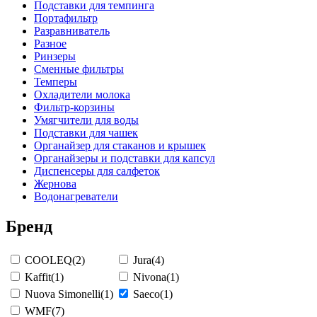
Подставки для темпинга
Портафильтр
Разравниватель
Разное
Ринзеры
Сменные фильтры
Темперы
Охладители молока
Фильтр-корзины
Умягчители для воды
Подставки для чашек
Органайзер для стаканов и крышек
Органайзеры и подставки для капсул
Диспенсеры для салфеток
Жернова
Водонагреватели
Бренд
COOLEQ
(2)
Jura
(4)
Kaffit
(1)
Nivona
(1)
Nuova Simonelli
(1)
Saeco
(1)
WMF
(7)