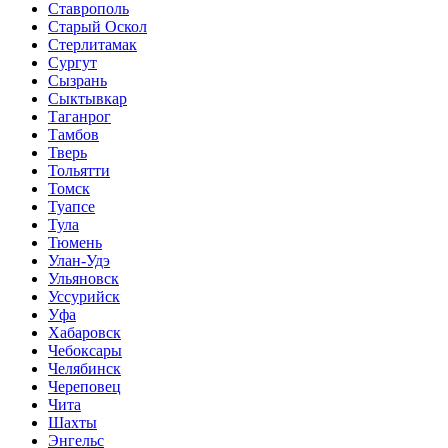
Ставрополь
Старый Оскол
Стерлитамак
Сургут
Сызрань
Сыктывкар
Таганрог
Тамбов
Тверь
Тольятти
Томск
Туапсе
Тула
Тюмень
Улан-Удэ
Ульяновск
Уссурийск
Уфа
Хабаровск
Чебоксары
Челябинск
Череповец
Чита
Шахты
Энгельс