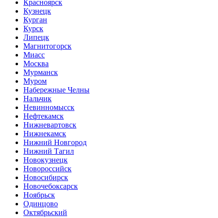
Красноярск
Кузнецк
Курган
Курск
Липецк
Магнитогорск
Миасс
Москва
Мурманск
Муром
Набережные Челны
Нальчик
Невинномысск
Нефтекамск
Нижневартовск
Нижнекамск
Нижний Новгород
Нижний Тагил
Новокузнецк
Новороссийск
Новосибирск
Новочебоксарск
Ноябрьск
Одинцово
Октябрьский