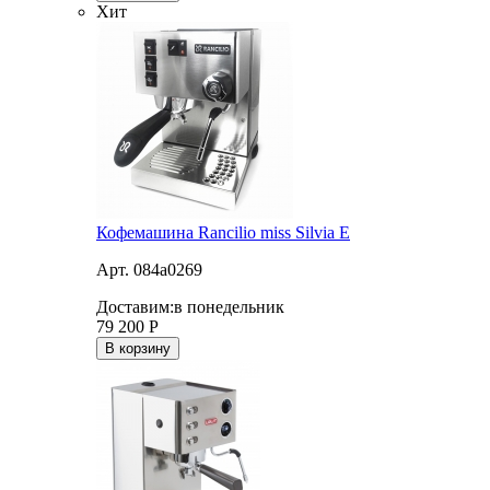
Хит
Кофемашина Rancilio miss Silvia E
Арт. 084a0269
Доставим:
в понедельник
79 200
Р
В корзину