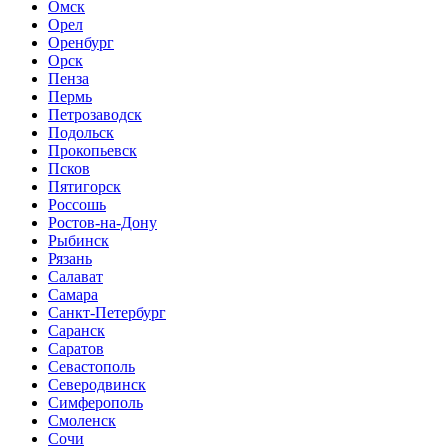
Омск
Орел
Оренбург
Орск
Пенза
Пермь
Петрозаводск
Подольск
Прокопьевск
Псков
Пятигорск
Россошь
Ростов-на-Дону
Рыбинск
Рязань
Салават
Самара
Санкт-Петербург
Саранск
Саратов
Севастополь
Северодвинск
Симферополь
Смоленск
Сочи