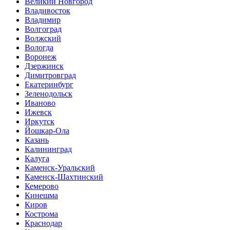
Великий Новгород
Владивосток
Владимир
Волгоград
Волжский
Вологда
Воронеж
Дзержинск
Димитровград
Екатеринбург
Зеленодольск
Иваново
Ижевск
Иркутск
Йошкар-Ола
Казань
Калининград
Калуга
Каменск-Уральский
Каменск-Шахтинский
Кемерово
Кинешма
Киров
Кострома
Краснодар