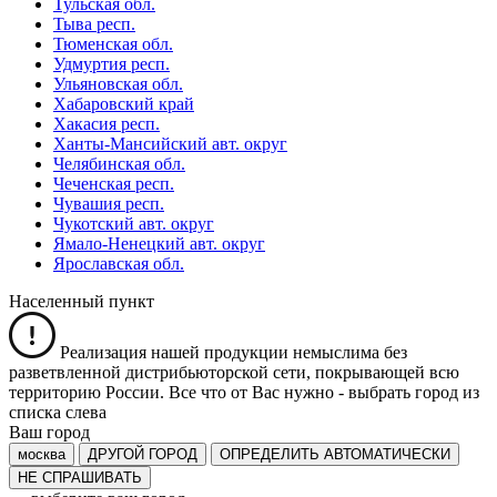
Тульская обл.
Тыва респ.
Тюменская обл.
Удмуртия респ.
Ульяновская обл.
Хабаровский край
Хакасия респ.
Ханты-Мансийский авт. округ
Челябинская обл.
Чеченская респ.
Чувашия респ.
Чукотский авт. округ
Ямало-Ненецкий авт. округ
Ярославская обл.
Населенный пункт
Реализация нашей продукции немыслима без
разветвленной дистрибьюторской сети, покрывающей всю
территорию России. Все что от Вас нужно -
выбрать город из
списка слева
Ваш город
москва
ДРУГОЙ ГОРОД
ОПРЕДЕЛИТЬ АВТОМАТИЧЕСКИ
НЕ СПРАШИВАТЬ