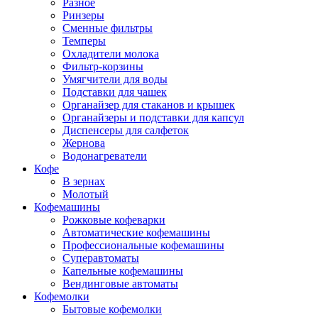
Разное
Ринзеры
Сменные фильтры
Темперы
Охладители молока
Фильтр-корзины
Умягчители для воды
Подставки для чашек
Органайзер для стаканов и крышек
Органайзеры и подставки для капсул
Диспенсеры для салфеток
Жернова
Водонагреватели
Кофе
В зернах
Молотый
Кофемашины
Рожковые кофеварки
Автоматические кофемашины
Профессиональные кофемашины
Суперавтоматы
Капельные кофемашины
Вендинговые автоматы
Кофемолки
Бытовые кофемолки