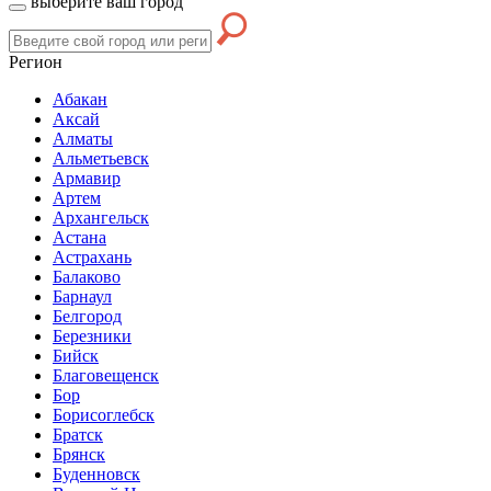
выберите ваш город
Регион
Абакан
Аксай
Алматы
Альметьевск
Армавир
Артем
Архангельск
Астана
Астрахань
Балаково
Барнаул
Белгород
Березники
Бийск
Благовещенск
Бор
Борисоглебск
Братск
Брянск
Буденновск