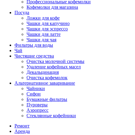
Профессиональные кофемолки
Кофемолки для магазина
Посуда
Ложки для кофе
Чашки для капучино
Чашки для эспрессо
Чашки для латте
Чашки для чая
Фильтры для воды
Чай
Чистящие средства
Очистка молочной системы
Удаление кофейных масел
Декальцинация
Очистка кофемолок
Альтернативное заваривание
Чайники
Сифон
Бумажные фильтры
Пуроверы
Аэропресс
Стеклянные кофейники
Ремонт
Аренда