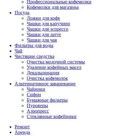
Профессиональные кофемолки
Кофемолки для магазина
Посуда
Ложки для кофе
Чашки для капучино
Чашки для эспрессо
Чашки для латте
Чашки для чая
Фильтры для воды
Чай
Чистящие средства
Очистка молочной системы
Удаление кофейных масел
Декальцинация
Очистка кофемолок
Альтернативное заваривание
Чайники
Сифон
Бумажные фильтры
Пуроверы
Аэропресс
Стеклянные кофейники
Ремонт
Аренда