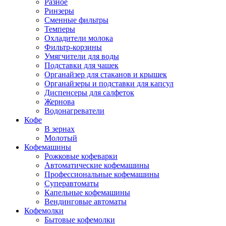
Разное
Ринзеры
Сменные фильтры
Темперы
Охладители молока
Фильтр-корзины
Умягчители для воды
Подставки для чашек
Органайзер для стаканов и крышек
Органайзеры и подставки для капсул
Диспенсеры для салфеток
Жернова
Водонагреватели
Кофе
В зернах
Молотый
Кофемашины
Рожковые кофеварки
Автоматические кофемашины
Профессиональные кофемашины
Суперавтоматы
Капельные кофемашины
Вендинговые автоматы
Кофемолки
Бытовые кофемолки