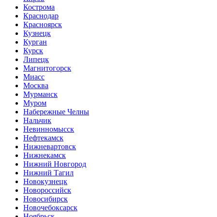
Кострома
Краснодар
Красноярск
Кузнецк
Курган
Курск
Липецк
Магнитогорск
Миасс
Москва
Мурманск
Муром
Набережные Челны
Нальчик
Невинномысск
Нефтекамск
Нижневартовск
Нижнекамск
Нижний Новгород
Нижний Тагил
Новокузнецк
Новороссийск
Новосибирск
Новочебоксарск
Ноябрьск