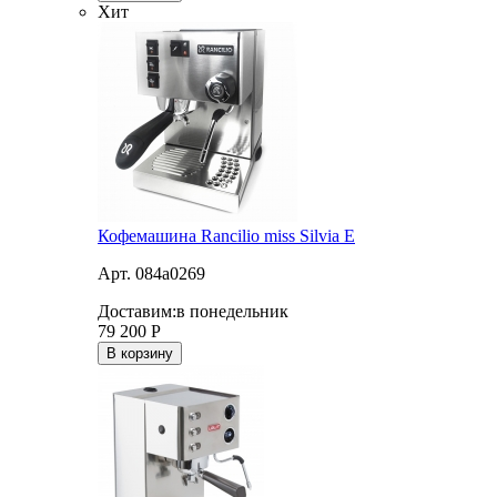
Хит
Кофемашина Rancilio miss Silvia E
Арт. 084a0269
Доставим:
в понедельник
79 200
Р
В корзину