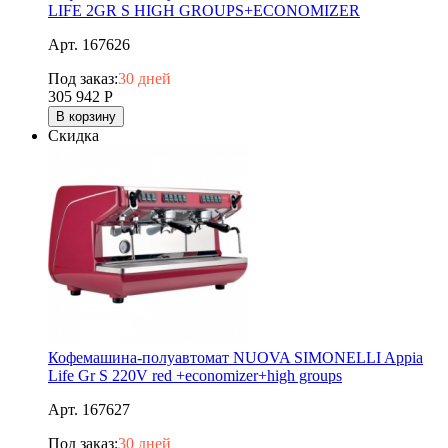
LIFE 2GR S HIGH GROUPS+ECONOMIZER
Арт. 167626
Под заказ:
30 дней
305 942
Р
В корзину
Скидка
Кофемашина-полуавтомат NUOVA SIMONELLI Appia
Life Gr S 220V red +economizer+high groups
Арт. 167627
Под заказ:
30 дней