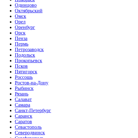
Одинцово
Октябрьский
Омск
Орел
Оренбург
Орск
Пенза
Пермь
Петрозаводск
Подольск
Прокопьевск
Псков
Пятигорск
Россошь
Ростов-на-Дону
Рыбинск
Рязань
Салават
Самара
Санкт-Петербург
Саранск
Саратов
Севастополь
Северодвинск