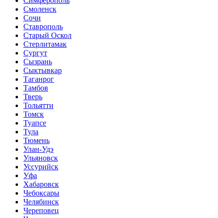
Симферополь
Смоленск
Сочи
Ставрополь
Старый Оскол
Стерлитамак
Сургут
Сызрань
Сыктывкар
Таганрог
Тамбов
Тверь
Тольятти
Томск
Туапсе
Тула
Тюмень
Улан-Удэ
Ульяновск
Уссурийск
Уфа
Хабаровск
Чебоксары
Челябинск
Череповец