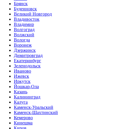
Брянск
Буденновск
Великий Новгород
Владивосток
Владимир
Волгоград
Волжский
Вологда
Воронеж
Дзержинск
Димитровград
Екатеринбург
Зеленодольск
Иваново
Ижевск
Иркутск
Йошкар-Ола
Казань
Калининград
Калуга
Каменск-Уральский
Каменск-Шахтинский
Кемерово
Кинешма
Киров