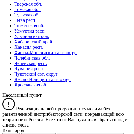
Тверская обл.
Томская обл.
Тульская обл.
Тыва респ.
Тюменская обл.
Удмуртия респ.
Ульяновская обл.
Хабаровский край
Хакасия респ.
Ханты-Мансийский авт. округ
Челябинская обл.
Чеченская респ.
Чувашия респ.
Чукотский авт. округ
Ямало-Ненецкий авт. округ
Ярославская обл.
Населенный пункт
Реализация нашей продукции немыслима без
разветвленной дистрибьюторской сети, покрывающей всю
территорию России. Все что от Вас нужно -
выбрать город из
списка слева
Ваш город