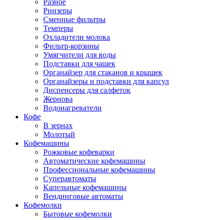
Разное
Ринзеры
Сменные фильтры
Темперы
Охладители молока
Фильтр-корзины
Умягчители для воды
Подставки для чашек
Органайзер для стаканов и крышек
Органайзеры и подставки для капсул
Диспенсеры для салфеток
Жернова
Водонагреватели
Кофе
В зернах
Молотый
Кофемашины
Рожковые кофеварки
Автоматические кофемашины
Профессиональные кофемашины
Суперавтоматы
Капельные кофемашины
Вендинговые автоматы
Кофемолки
Бытовые кофемолки