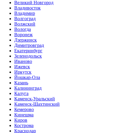
Великий Новгород
Владивосток
Владимир
Волгоград
Волжский
Вологда
Воронеж
Дзержинск
Димитровград
Екатеринбург
Зеленодольск
Иваново
Ижевск
Иркутск
Йошкар-Ола
Казань
Калининград
Калуга
Каменск-Уральский
Каменск-Шахтинский
Кемерово
Кинешма
Киров
Кострома
Краснодар