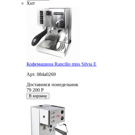
Хит
Кофемашина Rancilio miss Silvia E
Арт. 084a0269
Доставим:
в понедельник
79 200
Р
В корзину