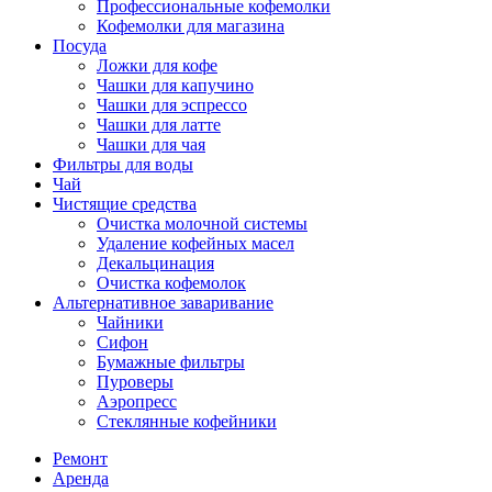
Профессиональные кофемолки
Кофемолки для магазина
Посуда
Ложки для кофе
Чашки для капучино
Чашки для эспрессо
Чашки для латте
Чашки для чая
Фильтры для воды
Чай
Чистящие средства
Очистка молочной системы
Удаление кофейных масел
Декальцинация
Очистка кофемолок
Альтернативное заваривание
Чайники
Сифон
Бумажные фильтры
Пуроверы
Аэропресс
Стеклянные кофейники
Ремонт
Аренда