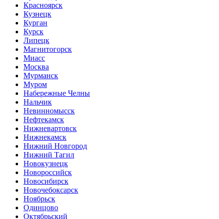
Красноярск
Кузнецк
Курган
Курск
Липецк
Магнитогорск
Миасс
Москва
Мурманск
Муром
Набережные Челны
Нальчик
Невинномысск
Нефтекамск
Нижневартовск
Нижнекамск
Нижний Новгород
Нижний Тагил
Новокузнецк
Новороссийск
Новосибирск
Новочебоксарск
Ноябрьск
Одинцово
Октябрьский