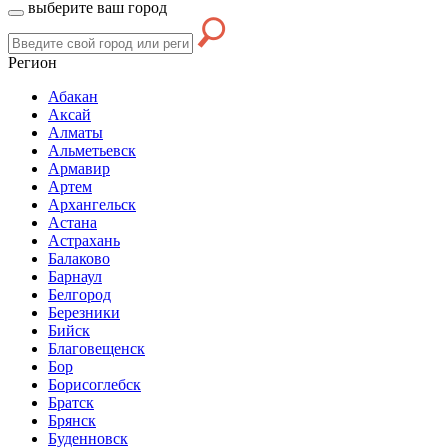
выберите ваш город
Регион
Абакан
Аксай
Алматы
Альметьевск
Армавир
Артем
Архангельск
Астана
Астрахань
Балаково
Барнаул
Белгород
Березники
Бийск
Благовещенск
Бор
Борисоглебск
Братск
Брянск
Буденновск