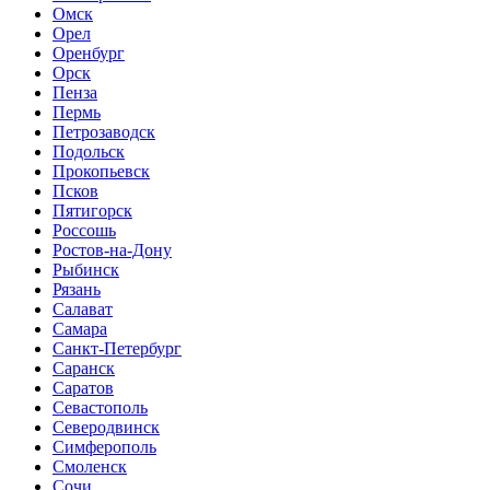
Омск
Орел
Оренбург
Орск
Пенза
Пермь
Петрозаводск
Подольск
Прокопьевск
Псков
Пятигорск
Россошь
Ростов-на-Дону
Рыбинск
Рязань
Салават
Самара
Санкт-Петербург
Саранск
Саратов
Севастополь
Северодвинск
Симферополь
Смоленск
Сочи