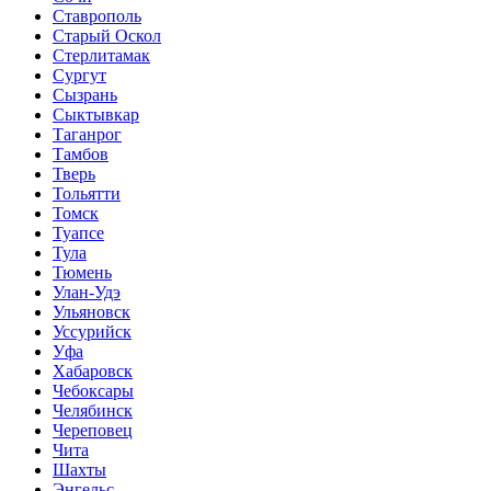
Ставрополь
Старый Оскол
Стерлитамак
Сургут
Сызрань
Сыктывкар
Таганрог
Тамбов
Тверь
Тольятти
Томск
Туапсе
Тула
Тюмень
Улан-Удэ
Ульяновск
Уссурийск
Уфа
Хабаровск
Чебоксары
Челябинск
Череповец
Чита
Шахты
Энгельс