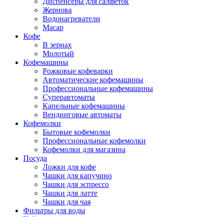
Диспенсеры для салфеток
Жернова
Водонагреватели
Macap
Кофе
В зернах
Молотый
Кофемашины
Рожковые кофеварки
Автоматические кофемашины
Профессиональные кофемашины
Суперавтоматы
Капельные кофемашины
Вендинговые автоматы
Кофемолки
Бытовые кофемолки
Профессиональные кофемолки
Кофемолки для магазина
Посуда
Ложки для кофе
Чашки для капучино
Чашки для эспрессо
Чашки для латте
Чашки для чая
Фильтры для воды