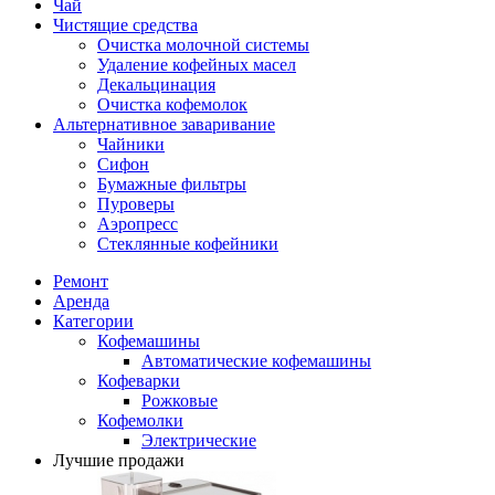
Чай
Чистящие средства
Очистка молочной системы
Удаление кофейных масел
Декальцинация
Очистка кофемолок
Альтернативное заваривание
Чайники
Сифон
Бумажные фильтры
Пуроверы
Аэропресс
Стеклянные кофейники
Ремонт
Аренда
Категории
Кофемашины
Автоматические кофемашины
Кофеварки
Рожковые
Кофемолки
Электрические
Лучшие продажи