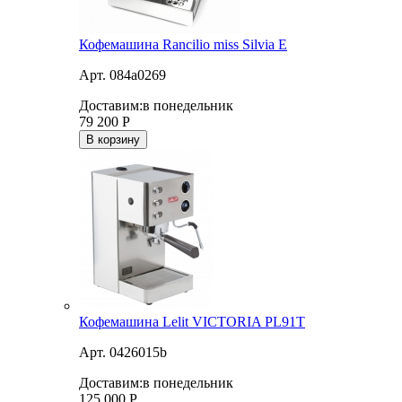
Кофемашина Rancilio miss Silvia E
Арт. 084a0269
Доставим:
в понедельник
79 200
Р
В корзину
Кофемашина Lelit VICTORIA PL91T
Арт. 0426015b
Доставим:
в понедельник
125 000
Р