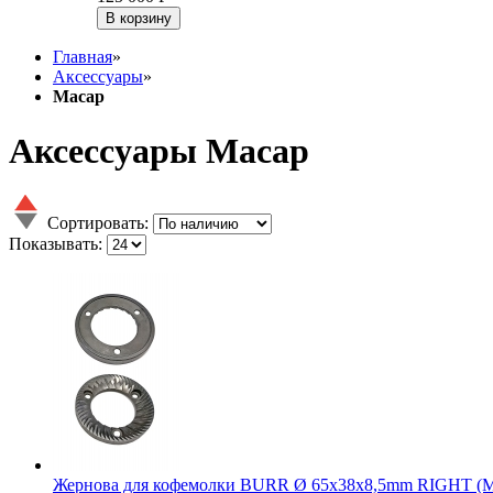
В корзину
Главная
»
Аксессуары
»
Macap
Аксессуары Macap
Сортировать:
Показывать:
Жернова для кофемолки BURR Ø 65x38x8,5mm RIGHT 