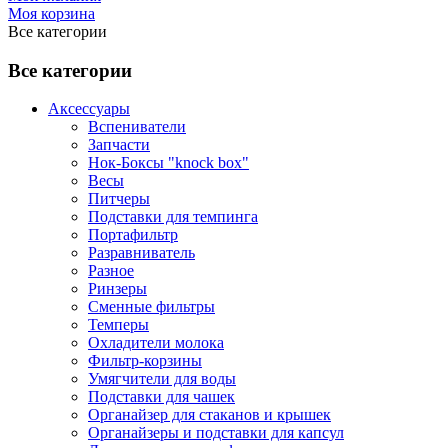
Моя корзина
Все категории
Все категории
Аксессуары
Вспениватели
Запчасти
Нок-Боксы "knock box"
Весы
Питчеры
Подставки для темпинга
Портафильтр
Разравниватель
Разное
Ринзеры
Сменные фильтры
Темперы
Охладители молока
Фильтр-корзины
Умягчители для воды
Подставки для чашек
Органайзер для стаканов и крышек
Органайзеры и подставки для капсул