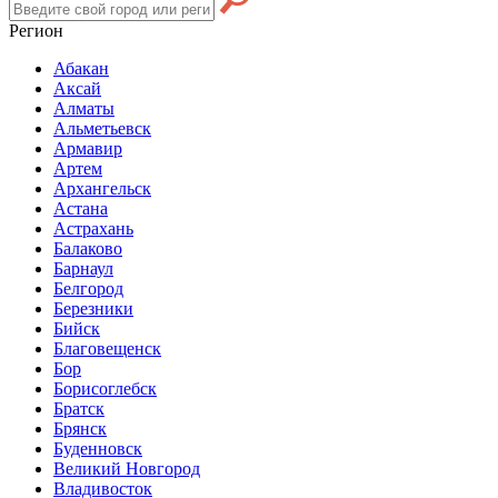
Регион
Абакан
Аксай
Алматы
Альметьевск
Армавир
Артем
Архангельск
Астана
Астрахань
Балаково
Барнаул
Белгород
Березники
Бийск
Благовещенск
Бор
Борисоглебск
Братск
Брянск
Буденновск
Великий Новгород
Владивосток