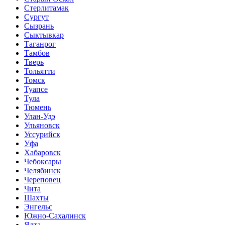
Стерлитамак
Сургут
Сызрань
Сыктывкар
Таганрог
Тамбов
Тверь
Тольятти
Томск
Туапсе
Тула
Тюмень
Улан-Удэ
Ульяновск
Уссурийск
Уфа
Хабаровск
Чебоксары
Челябинск
Череповец
Чита
Шахты
Энгельс
Южно-Сахалинск
Ялта