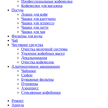
Профессиональные кофемолки
Кофемолки для магазина
Посуда
Ложки для кофе
Чашки для капучино
Чашки для эспрессо
Чашки для латте
Чашки для чая
Фильтры для воды
Чай
Чистящие средства
Очистка молочной системы
Удаление кофейных масел
Декальцинация
Очистка кофемолок
Альтернативное заваривание
Чайники
Сифон
Бумажные фильтры
Пуроверы
Аэропресс
Стеклянные кофейники
Ремонт
Аренда