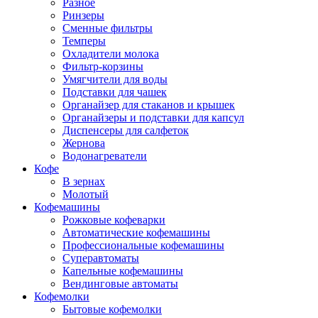
Разное
Ринзеры
Сменные фильтры
Темперы
Охладители молока
Фильтр-корзины
Умягчители для воды
Подставки для чашек
Органайзер для стаканов и крышек
Органайзеры и подставки для капсул
Диспенсеры для салфеток
Жернова
Водонагреватели
Кофе
В зернах
Молотый
Кофемашины
Рожковые кофеварки
Автоматические кофемашины
Профессиональные кофемашины
Суперавтоматы
Капельные кофемашины
Вендинговые автоматы
Кофемолки
Бытовые кофемолки