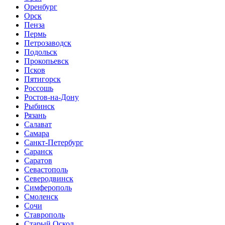
Оренбург
Орск
Пенза
Пермь
Петрозаводск
Подольск
Прокопьевск
Псков
Пятигорск
Россошь
Ростов-на-Дону
Рыбинск
Рязань
Салават
Самара
Санкт-Петербург
Саранск
Саратов
Севастополь
Северодвинск
Симферополь
Смоленск
Сочи
Ставрополь
Старый Оскол