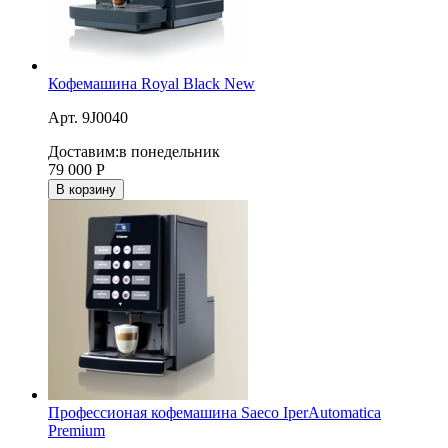
Кофемашина Royal Black New
Арт. 9J0040
Доставим:
в понедельник
79 000
Р
В корзину
Профессионая кофемашина Saeco IperAutomatica
Premium