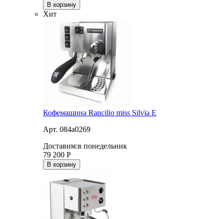
В корзину
Хит
Кофемашина Rancilio miss Silvia E
Арт. 084a0269
Доставим:
в понедельник
79 200
Р
В корзину