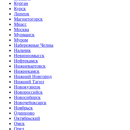
Курган
Курск
Липецк
Магнитогорск
Миасс
Москва
Мурманск
Муром
Набережные Челны
Нальчик
Невинномысск
Нефтекамск
Нижневартовск
Нижнекамск
Нижний Новгород
Нижний Тагил
Новокузнецк
Новороссийск
Новосибирск
Новочебоксарск
Ноябрьск
Одинцово
Октябрьский
Омск
Орел