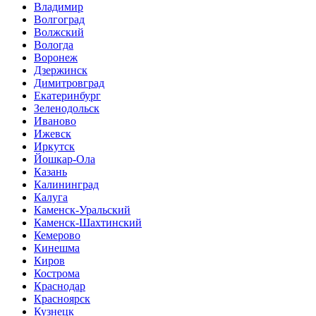
Владимир
Волгоград
Волжский
Вологда
Воронеж
Дзержинск
Димитровград
Екатеринбург
Зеленодольск
Иваново
Ижевск
Иркутск
Йошкар-Ола
Казань
Калининград
Калуга
Каменск-Уральский
Каменск-Шахтинский
Кемерово
Кинешма
Киров
Кострома
Краснодар
Красноярск
Кузнецк