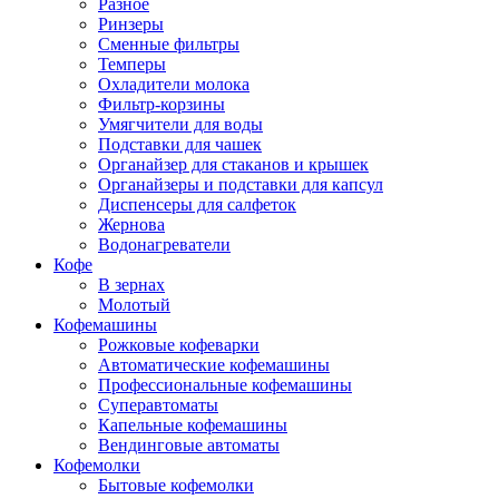
Разное
Ринзеры
Сменные фильтры
Темперы
Охладители молока
Фильтр-корзины
Умягчители для воды
Подставки для чашек
Органайзер для стаканов и крышек
Органайзеры и подставки для капсул
Диспенсеры для салфеток
Жернова
Водонагреватели
Кофе
В зернах
Молотый
Кофемашины
Рожковые кофеварки
Автоматические кофемашины
Профессиональные кофемашины
Суперавтоматы
Капельные кофемашины
Вендинговые автоматы
Кофемолки
Бытовые кофемолки