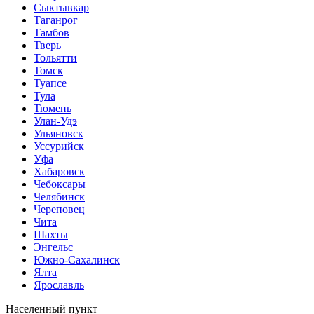
Сыктывкар
Таганрог
Тамбов
Тверь
Тольятти
Томск
Туапсе
Тула
Тюмень
Улан-Удэ
Ульяновск
Уссурийск
Уфа
Хабаровск
Чебоксары
Челябинск
Череповец
Чита
Шахты
Энгельс
Южно-Сахалинск
Ялта
Ярославль
Населенный пункт