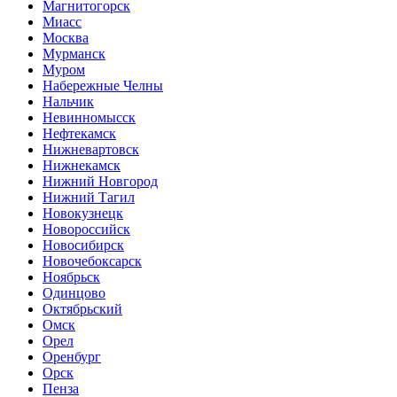
Магнитогорск
Миасс
Москва
Мурманск
Муром
Набережные Челны
Нальчик
Невинномысск
Нефтекамск
Нижневартовск
Нижнекамск
Нижний Новгород
Нижний Тагил
Новокузнецк
Новороссийск
Новосибирск
Новочебоксарск
Ноябрьск
Одинцово
Октябрьский
Омск
Орел
Оренбург
Орск
Пенза