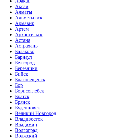
Абакан
Аксай
Алматы
Альметьевск
Армавир
Артем
Архангельск
Астана
Астрахань
Балаково
Барнаул
Белгород
Березники
Бийск
Благовещенск
Бор
Борисоглебск
Братск
Брянск
Буденновск
Великий Новгород
Владивосток
Владимир
Волгоград
Волжский