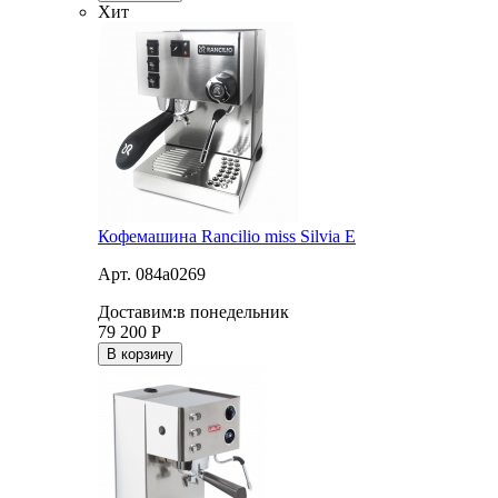
Хит
Кофемашина Rancilio miss Silvia E
Арт. 084a0269
Доставим:
в понедельник
79 200
Р
В корзину