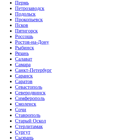
Пермь
Петрозаводск
Подольск
Прокопьевск
Псков
Пятигорск
Россошь
Ростов-на-Дону
Рыбинск
Рязань
Салават
Самара
Санкт-Петербург
Саранск
Саратов
Севастополь
Северодвинск
Симферополь
Смоленск
Сочи
Ставрополь
Старый Оскол
Стерлитамак
Сургут
Сызрань