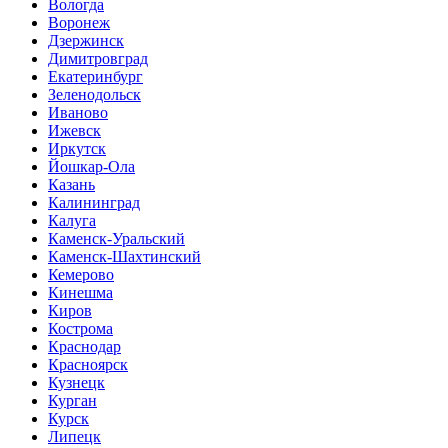
Вологда
Воронеж
Дзержинск
Димитровград
Екатеринбург
Зеленодольск
Иваново
Ижевск
Иркутск
Йошкар-Ола
Казань
Калининград
Калуга
Каменск-Уральский
Каменск-Шахтинский
Кемерово
Кинешма
Киров
Кострома
Краснодар
Красноярск
Кузнецк
Курган
Курск
Липецк