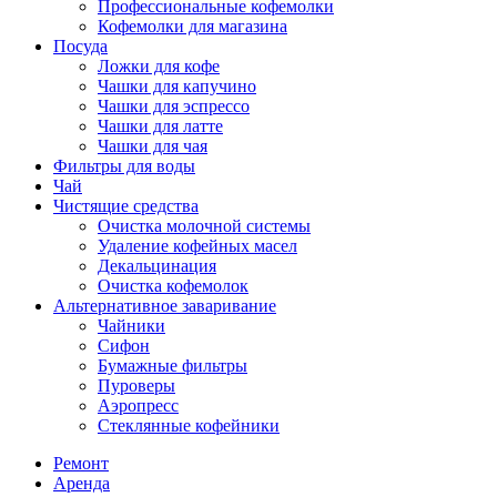
Профессиональные кофемолки
Кофемолки для магазина
Посуда
Ложки для кофе
Чашки для капучино
Чашки для эспрессо
Чашки для латте
Чашки для чая
Фильтры для воды
Чай
Чистящие средства
Очистка молочной системы
Удаление кофейных масел
Декальцинация
Очистка кофемолок
Альтернативное заваривание
Чайники
Сифон
Бумажные фильтры
Пуроверы
Аэропресс
Стеклянные кофейники
Ремонт
Аренда