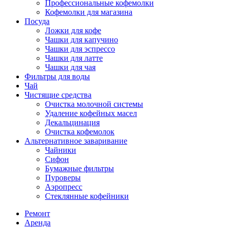
Профессиональные кофемолки
Кофемолки для магазина
Посуда
Ложки для кофе
Чашки для капучино
Чашки для эспрессо
Чашки для латте
Чашки для чая
Фильтры для воды
Чай
Чистящие средства
Очистка молочной системы
Удаление кофейных масел
Декальцинация
Очистка кофемолок
Альтернативное заваривание
Чайники
Сифон
Бумажные фильтры
Пуроверы
Аэропресс
Стеклянные кофейники
Ремонт
Аренда