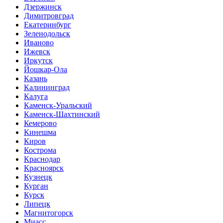
Дзержинск
Димитровград
Екатеринбург
Зеленодольск
Иваново
Ижевск
Иркутск
Йошкар-Ола
Казань
Калининград
Калуга
Каменск-Уральский
Каменск-Шахтинский
Кемерово
Кинешма
Киров
Кострома
Краснодар
Красноярск
Кузнецк
Курган
Курск
Липецк
Магнитогорск
Миасс