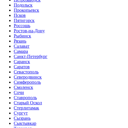
Подольск
Прокопьевск
Псков
Пятигорск
Россошь
Ростов-на-Дону
Рыбинск
Рязань
Салават
Самара
Санкт-Петербург
Саранск
Саратов
Севастополь
Северодвинск
Симферополь
Смоленск
Сочи
Ставрополь
Старый Оскол
Стерлитамак
Сургут
Сызрань
Сыктывкар