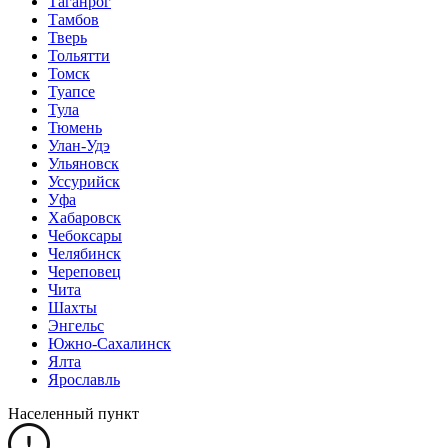
Таганрог
Тамбов
Тверь
Тольятти
Томск
Туапсе
Тула
Тюмень
Улан-Удэ
Ульяновск
Уссурийск
Уфа
Хабаровск
Чебоксары
Челябинск
Череповец
Чита
Шахты
Энгельс
Южно-Сахалинск
Ялта
Ярославль
Населенный пункт