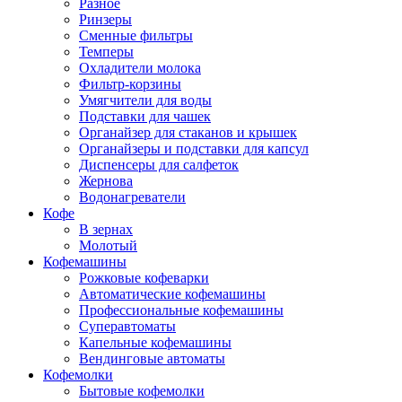
Разное
Ринзеры
Сменные фильтры
Темперы
Охладители молока
Фильтр-корзины
Умягчители для воды
Подставки для чашек
Органайзер для стаканов и крышек
Органайзеры и подставки для капсул
Диспенсеры для салфеток
Жернова
Водонагреватели
Кофе
В зернах
Молотый
Кофемашины
Рожковые кофеварки
Автоматические кофемашины
Профессиональные кофемашины
Суперавтоматы
Капельные кофемашины
Вендинговые автоматы
Кофемолки
Бытовые кофемолки