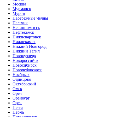
Москва
Мурманск
Муром
Набережные Челны
Нальчик
Невинномысск
Нефтекамск
Нижневартовск
Нижнекамск
Нижний Новгород
Нижний Тагил
Новокузнецк
Новороссийск
Новосибирск
Новочебоксарск
Ноябрьск
Одинцово
Октябрьский
Омск
Орел
Оренбург
Орск
Пенза
Пермь
Петрозаводск