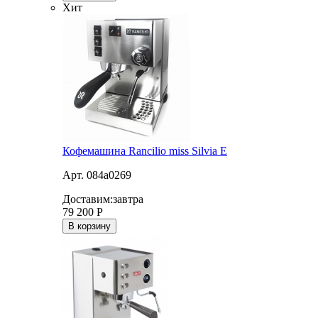
Хит
Кофемашина Rancilio miss Silvia E
Арт. 084a0269
Доставим:
завтра
79 200
Р
В корзину