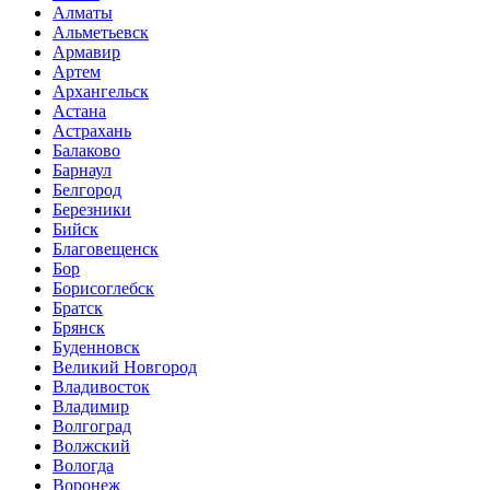
Алматы
Альметьевск
Армавир
Артем
Архангельск
Астана
Астрахань
Балаково
Барнаул
Белгород
Березники
Бийск
Благовещенск
Бор
Борисоглебск
Братск
Брянск
Буденновск
Великий Новгород
Владивосток
Владимир
Волгоград
Волжский
Вологда
Воронеж