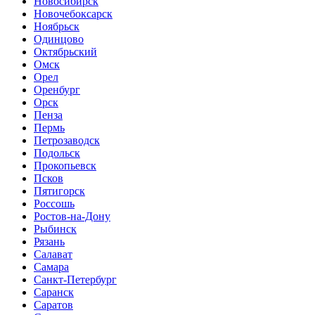
Новосибирск
Новочебоксарск
Ноябрьск
Одинцово
Октябрьский
Омск
Орел
Оренбург
Орск
Пенза
Пермь
Петрозаводск
Подольск
Прокопьевск
Псков
Пятигорск
Россошь
Ростов-на-Дону
Рыбинск
Рязань
Салават
Самара
Санкт-Петербург
Саранск
Саратов