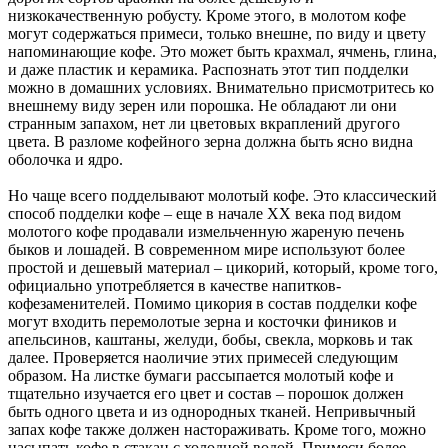
низкокачественную робусту. Кроме этого, в молотом кофе
могут содержаться примеси, только внешне, по виду и цвету
напоминающие кофе. Это может быть крахмал, ячмень, глина,
и даже пластик и керамика. Распознать этот тип подделки
можно в домашних условиях. Внимательно присмотритесь ко
внешнему виду зерен или порошка. Не обладают ли они
странным запахом, нет ли цветовых вкраплений другого
цвета. В разломе кофейного зерна должна быть ясно видна
оболочка и ядро.
Но чаще всего подделывают молотый кофе. Это классический
способ подделки кофе – еще в начале ХХ века под видом
молотого кофе продавали измельченную жареную печень
быков и лошадей. В современном мире используют более
простой и дешевый материал – цикорий, который, кроме того,
официально употребляется в качестве напитков-
кофезаменителей. Помимо цикория в состав подделки кофе
могут входить перемолотые зерна и косточки фиников и
апельсинов, каштаны, желуди, бобы, свекла, морковь и так
далее. Проверяется наоличие этих примесей следующим
образом. На листке бумаги рассыпается молотый кофе и
тщательно изучается его цвет и состав – порошок должен
быть одного цвета и из однородных тканей. Непривычный
запах кофе также должен настораживать. Кроме того, можно
насыпать кофе в стакан с холодной водой. Примеси более