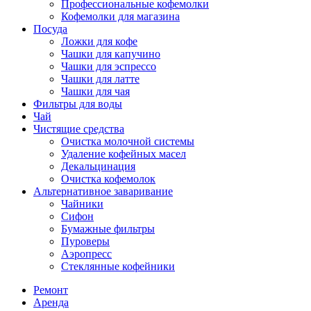
Профессиональные кофемолки
Кофемолки для магазина
Посуда
Ложки для кофе
Чашки для капучино
Чашки для эспрессо
Чашки для латте
Чашки для чая
Фильтры для воды
Чай
Чистящие средства
Очистка молочной системы
Удаление кофейных масел
Декальцинация
Очистка кофемолок
Альтернативное заваривание
Чайники
Сифон
Бумажные фильтры
Пуроверы
Аэропресс
Стеклянные кофейники
Ремонт
Аренда