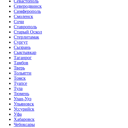
Севастополь
Северодвинск
Симферополь
Смоленск
Сочи
Ставрополь
Старый Оскол
Стерлитамак
Сургут
Сызрань
Сыктывкар
Таганрог
Тамбов
Тверь
Тольятти
Томск
Туапсе
Тула
Тюмень
Улан-Удэ
Ульяновск
Уссурийск
Уфа
Хабаровск
Чебоксары