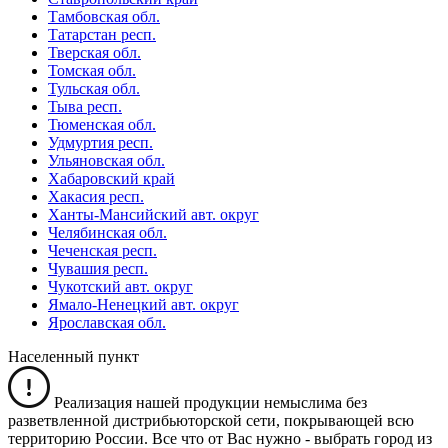
Тамбовская обл.
Татарстан респ.
Тверская обл.
Томская обл.
Тульская обл.
Тыва респ.
Тюменская обл.
Удмуртия респ.
Ульяновская обл.
Хабаровский край
Хакасия респ.
Ханты-Мансийский авт. округ
Челябинская обл.
Чеченская респ.
Чувашия респ.
Чукотский авт. округ
Ямало-Ненецкий авт. округ
Ярославская обл.
Населенный пункт
Реализация нашей продукции немыслима без
разветвленной дистрибьюторской сети, покрывающей всю
территорию России. Все что от Вас нужно -
выбрать город из