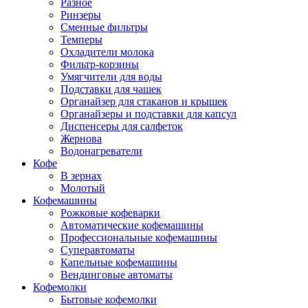
Разное
Ринзеры
Сменные фильтры
Темперы
Охладители молока
Фильтр-корзины
Умягчители для воды
Подставки для чашек
Органайзер для стаканов и крышек
Органайзеры и подставки для капсул
Диспенсеры для салфеток
Жернова
Водонагреватели
Кофе
В зернах
Молотый
Кофемашины
Рожковые кофеварки
Автоматические кофемашины
Профессиональные кофемашины
Суперавтоматы
Капельные кофемашины
Вендинговые автоматы
Кофемолки
Бытовые кофемолки