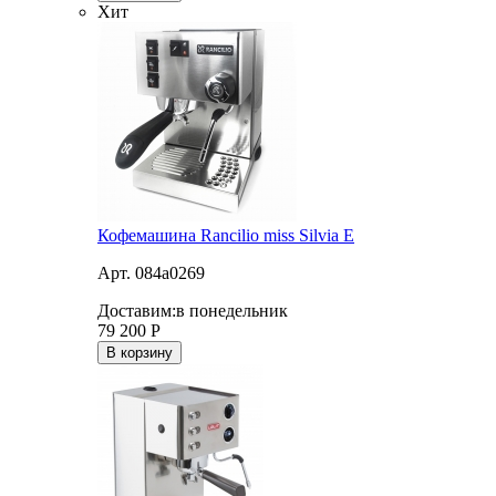
Хит
Кофемашина Rancilio miss Silvia E
Арт. 084a0269
Доставим:
в понедельник
79 200
Р
В корзину