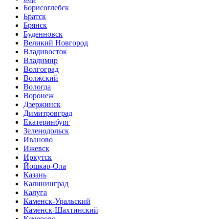
Борисоглебск
Братск
Брянск
Буденновск
Великий Новгород
Владивосток
Владимир
Волгоград
Волжский
Вологда
Воронеж
Дзержинск
Димитровград
Екатеринбург
Зеленодольск
Иваново
Ижевск
Иркутск
Йошкар-Ола
Казань
Калининград
Калуга
Каменск-Уральский
Каменск-Шахтинский
Кемерово