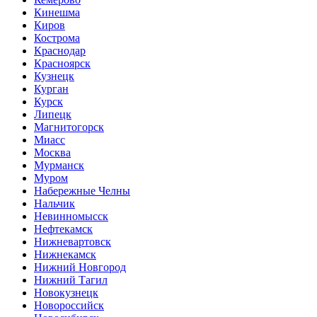
Кинешма
Киров
Кострома
Краснодар
Красноярск
Кузнецк
Курган
Курск
Липецк
Магнитогорск
Миасс
Москва
Мурманск
Муром
Набережные Челны
Нальчик
Невинномысск
Нефтекамск
Нижневартовск
Нижнекамск
Нижний Новгород
Нижний Тагил
Новокузнецк
Новороссийск