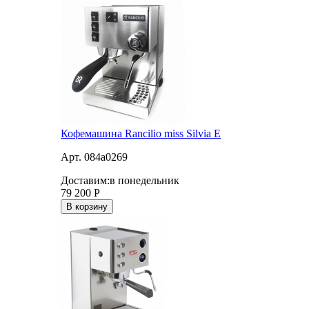
Кофемашина Rancilio miss Silvia E
Арт. 084a0269
Доставим:
в понедельник
79 200
Р
В корзину