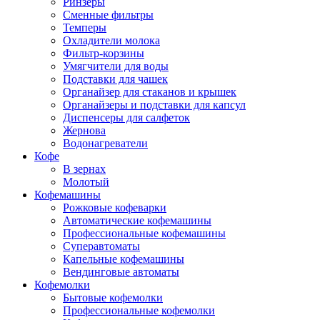
Ринзеры
Сменные фильтры
Темперы
Охладители молока
Фильтр-корзины
Умягчители для воды
Подставки для чашек
Органайзер для стаканов и крышек
Органайзеры и подставки для капсул
Диспенсеры для салфеток
Жернова
Водонагреватели
Кофе
В зернах
Молотый
Кофемашины
Рожковые кофеварки
Автоматические кофемашины
Профессиональные кофемашины
Суперавтоматы
Капельные кофемашины
Вендинговые автоматы
Кофемолки
Бытовые кофемолки
Профессиональные кофемолки