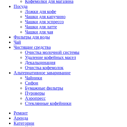
Кофемолки для магазина
Посуда
Ложки для кофе
Чашки для капучино
Чашки для эспрессо
Чашки для латте
Чашки для чая
Фильтры для воды
Чай
Чистящие средства
Очистка молочной системы
Удаление кофейных масел
Декальцинация
Очистка кофемолок
Альтернативное заваривание
Чайники
Сифон
Бумажные фильтры
Пуроверы
Аэропресс
Стеклянные кофейники
Ремонт
Аренда
Категории