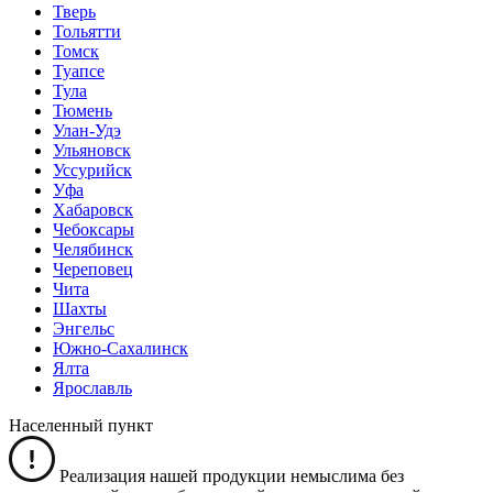
Тверь
Тольятти
Томск
Туапсе
Тула
Тюмень
Улан-Удэ
Ульяновск
Уссурийск
Уфа
Хабаровск
Чебоксары
Челябинск
Череповец
Чита
Шахты
Энгельс
Южно-Сахалинск
Ялта
Ярославль
Населенный пункт
Реализация нашей продукции немыслима без