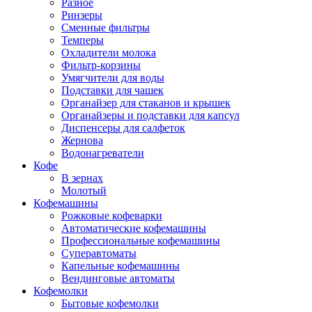
Разное
Ринзеры
Сменные фильтры
Темперы
Охладители молока
Фильтр-корзины
Умягчители для воды
Подставки для чашек
Органайзер для стаканов и крышек
Органайзеры и подставки для капсул
Диспенсеры для салфеток
Жернова
Водонагреватели
Кофе
В зернах
Молотый
Кофемашины
Рожковые кофеварки
Автоматические кофемашины
Профессиональные кофемашины
Суперавтоматы
Капельные кофемашины
Вендинговые автоматы
Кофемолки
Бытовые кофемолки