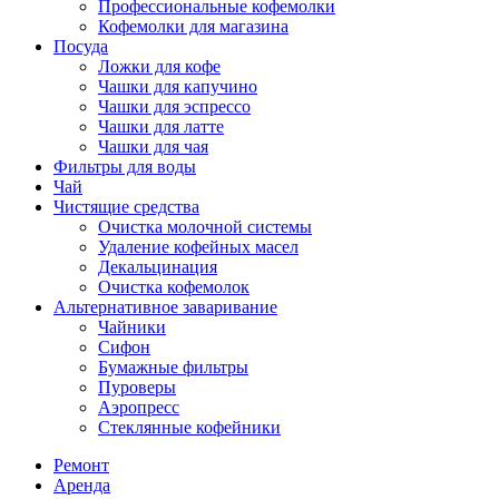
Профессиональные кофемолки
Кофемолки для магазина
Посуда
Ложки для кофе
Чашки для капучино
Чашки для эспрессо
Чашки для латте
Чашки для чая
Фильтры для воды
Чай
Чистящие средства
Очистка молочной системы
Удаление кофейных масел
Декальцинация
Очистка кофемолок
Альтернативное заваривание
Чайники
Сифон
Бумажные фильтры
Пуроверы
Аэропресс
Стеклянные кофейники
Ремонт
Аренда