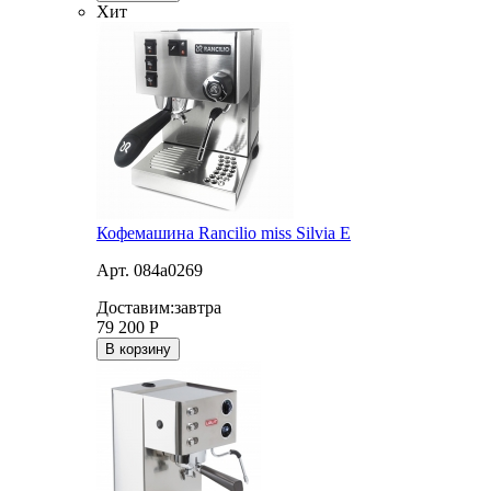
Хит
Кофемашина Rancilio miss Silvia E
Арт. 084a0269
Доставим:
завтра
79 200
Р
В корзину