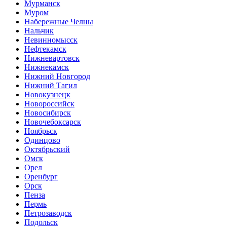
Мурманск
Муром
Набережные Челны
Нальчик
Невинномысск
Нефтекамск
Нижневартовск
Нижнекамск
Нижний Новгород
Нижний Тагил
Новокузнецк
Новороссийск
Новосибирск
Новочебоксарск
Ноябрьск
Одинцово
Октябрьский
Омск
Орел
Оренбург
Орск
Пенза
Пермь
Петрозаводск
Подольск