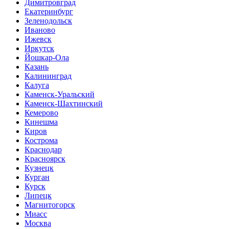
Димитровград
Екатеринбург
Зеленодольск
Иваново
Ижевск
Иркутск
Йошкар-Ола
Казань
Калининград
Калуга
Каменск-Уральский
Каменск-Шахтинский
Кемерово
Кинешма
Киров
Кострома
Краснодар
Красноярск
Кузнецк
Курган
Курск
Липецк
Магнитогорск
Миасс
Москва