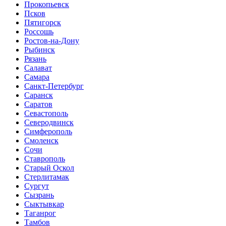
Прокопьевск
Псков
Пятигорск
Россошь
Ростов-на-Дону
Рыбинск
Рязань
Салават
Самара
Санкт-Петербург
Саранск
Саратов
Севастополь
Северодвинск
Симферополь
Смоленск
Сочи
Ставрополь
Старый Оскол
Стерлитамак
Сургут
Сызрань
Сыктывкар
Таганрог
Тамбов