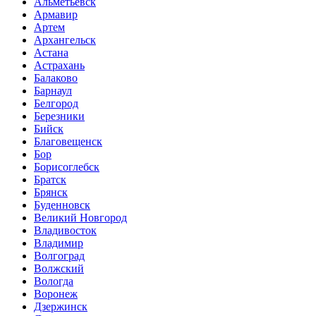
Альметьевск
Армавир
Артем
Архангельск
Астана
Астрахань
Балаково
Барнаул
Белгород
Березники
Бийск
Благовещенск
Бор
Борисоглебск
Братск
Брянск
Буденновск
Великий Новгород
Владивосток
Владимир
Волгоград
Волжский
Вологда
Воронеж
Дзержинск