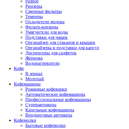
Разное
Ринзеры
Сменные фильтры
Темперы
Охладители молока
Фильтр-корзины
Умягчители для воды
Подставки для чашек
Органайзер для стаканов и крышек
Органайзеры и подставки для капсул
Диспенсеры для салфеток
Жернова
Водонагреватели
Кофе
В зернах
Молотый
Кофемашины
Рожковые кофеварки
Автоматические кофемашины
Профессиональные кофемашины
Суперавтоматы
Капельные кофемашины
Вендинговые автоматы
Кофемолки
Бытовые кофемолки