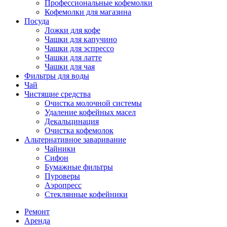
Профессиональные кофемолки
Кофемолки для магазина
Посуда
Ложки для кофе
Чашки для капучино
Чашки для эспрессо
Чашки для латте
Чашки для чая
Фильтры для воды
Чай
Чистящие средства
Очистка молочной системы
Удаление кофейных масел
Декальцинация
Очистка кофемолок
Альтернативное заваривание
Чайники
Сифон
Бумажные фильтры
Пуроверы
Аэропресс
Стеклянные кофейники
Ремонт
Аренда