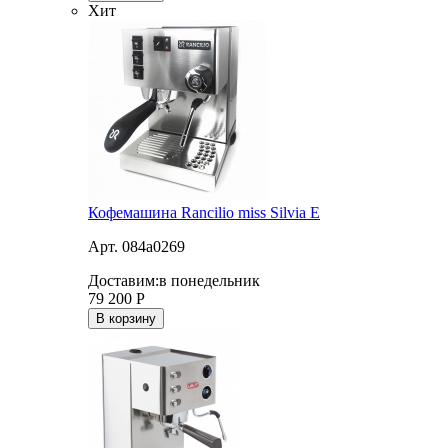
Хит
Кофемашина Rancilio miss Silvia E
Арт. 084a0269
Доставим:
в понедельник
79 200
Р
В корзину