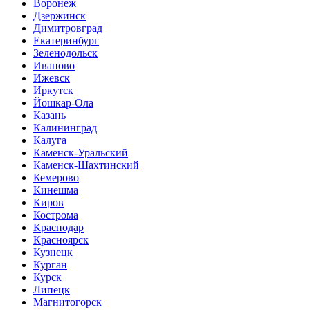
Воронеж
Дзержинск
Димитровград
Екатеринбург
Зеленодольск
Иваново
Ижевск
Иркутск
Йошкар-Ола
Казань
Калининград
Калуга
Каменск-Уральский
Каменск-Шахтинский
Кемерово
Кинешма
Киров
Кострома
Краснодар
Красноярск
Кузнецк
Курган
Курск
Липецк
Магнитогорск