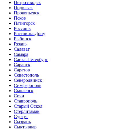
Петрозаводск
Подольск
Прокопьевск
Псков
Пятигорск
Россошь
Ростов-на-Дону
Рыбинск
Рязань
Салават
Самара
Санкт-Петербург
Саранск
Саратов
Севастополь
Северодвинск
Симферополь
Смоленск
Сочи
Ставрополь
Старый Оскол
Стерлитамак
Сургут
Сызрань
Сыктывкар