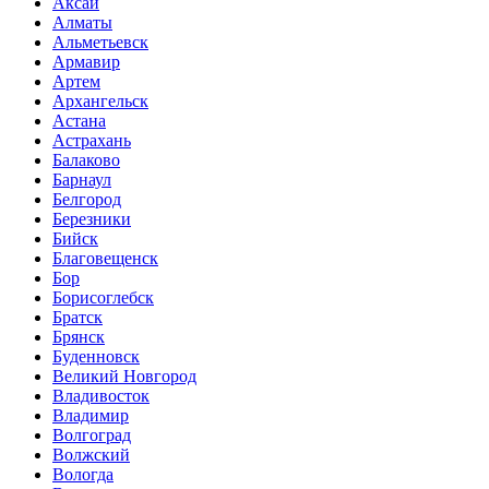
Аксай
Алматы
Альметьевск
Армавир
Артем
Архангельск
Астана
Астрахань
Балаково
Барнаул
Белгород
Березники
Бийск
Благовещенск
Бор
Борисоглебск
Братск
Брянск
Буденновск
Великий Новгород
Владивосток
Владимир
Волгоград
Волжский
Вологда