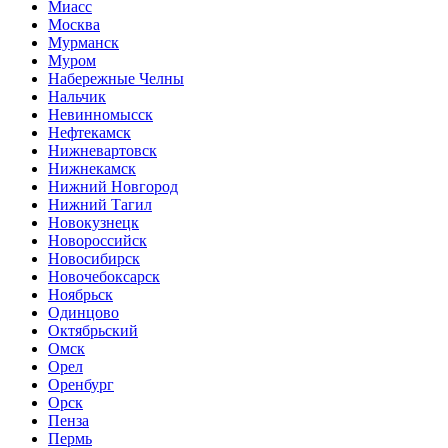
Миасс
Москва
Мурманск
Муром
Набережные Челны
Нальчик
Невинномысск
Нефтекамск
Нижневартовск
Нижнекамск
Нижний Новгород
Нижний Тагил
Новокузнецк
Новороссийск
Новосибирск
Новочебоксарск
Ноябрьск
Одинцово
Октябрьский
Омск
Орел
Оренбург
Орск
Пенза
Пермь