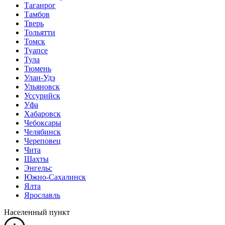
Таганрог
Тамбов
Тверь
Тольятти
Томск
Туапсе
Тула
Тюмень
Улан-Удэ
Ульяновск
Уссурийск
Уфа
Хабаровск
Чебоксары
Челябинск
Череповец
Чита
Шахты
Энгельс
Южно-Сахалинск
Ялта
Ярославль
Населенный пункт