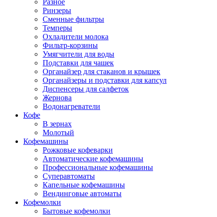
Разное
Ринзеры
Сменные фильтры
Темперы
Охладители молока
Фильтр-корзины
Умягчители для воды
Подставки для чашек
Органайзер для стаканов и крышек
Органайзеры и подставки для капсул
Диспенсеры для салфеток
Жернова
Водонагреватели
Кофе
В зернах
Молотый
Кофемашины
Рожковые кофеварки
Автоматические кофемашины
Профессиональные кофемашины
Суперавтоматы
Капельные кофемашины
Вендинговые автоматы
Кофемолки
Бытовые кофемолки