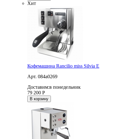
Хит
Кофемашина Rancilio miss Silvia E
Арт. 084a0269
Доставим:
в понедельник
79 200
Р
В корзину