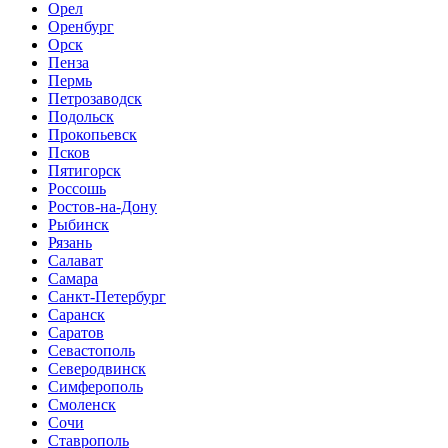
Орел
Оренбург
Орск
Пенза
Пермь
Петрозаводск
Подольск
Прокопьевск
Псков
Пятигорск
Россошь
Ростов-на-Дону
Рыбинск
Рязань
Салават
Самара
Санкт-Петербург
Саранск
Саратов
Севастополь
Северодвинск
Симферополь
Смоленск
Сочи
Ставрополь