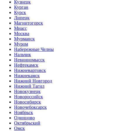
Кузнецк
Курган
Курск
Липецк
Магнитогорск
Миасс
Москва
Мурманск
Муром
Набережные Челны
Нальчик
Невинномысск
Нефтекамск
Нижневартовск
Нижнекамск
Нижний Новгород
Нижний Тагил
Новокузнецк
Новороссийск
Новосибирск
Новочебоксарск
Ноябрьск
Одинцово
Октябрьский
Омск