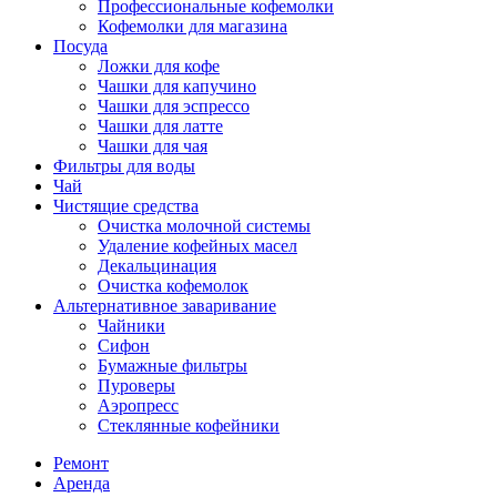
Профессиональные кофемолки
Кофемолки для магазина
Посуда
Ложки для кофе
Чашки для капучино
Чашки для эспрессо
Чашки для латте
Чашки для чая
Фильтры для воды
Чай
Чистящие средства
Очистка молочной системы
Удаление кофейных масел
Декальцинация
Очистка кофемолок
Альтернативное заваривание
Чайники
Сифон
Бумажные фильтры
Пуроверы
Аэропресс
Стеклянные кофейники
Ремонт
Аренда