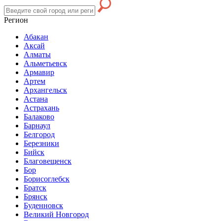
Регион
Абакан
Аксай
Алматы
Альметьевск
Армавир
Артем
Архангельск
Астана
Астрахань
Балаково
Барнаул
Белгород
Березники
Бийск
Благовещенск
Бор
Борисоглебск
Братск
Брянск
Буденновск
Великий Новгород