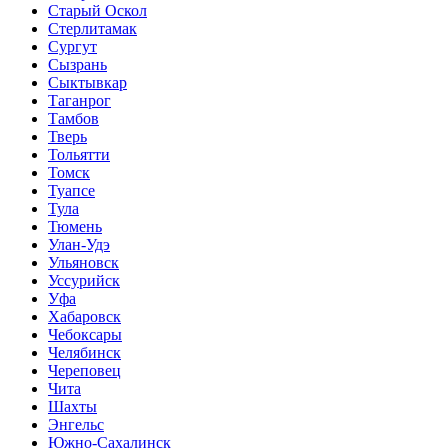
Старый Оскол
Стерлитамак
Сургут
Сызрань
Сыктывкар
Таганрог
Тамбов
Тверь
Тольятти
Томск
Туапсе
Тула
Тюмень
Улан-Удэ
Ульяновск
Уссурийск
Уфа
Хабаровск
Чебоксары
Челябинск
Череповец
Чита
Шахты
Энгельс
Южно-Сахалинск