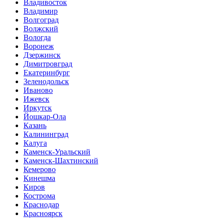
Владивосток
Владимир
Волгоград
Волжский
Вологда
Воронеж
Дзержинск
Димитровград
Екатеринбург
Зеленодольск
Иваново
Ижевск
Иркутск
Йошкар-Ола
Казань
Калининград
Калуга
Каменск-Уральский
Каменск-Шахтинский
Кемерово
Кинешма
Киров
Кострома
Краснодар
Красноярск