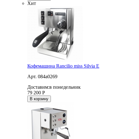
Хит
Кофемашина Rancilio miss Silvia E
Арт. 084a0269
Доставим:
в понедельник
79 200
Р
В корзину