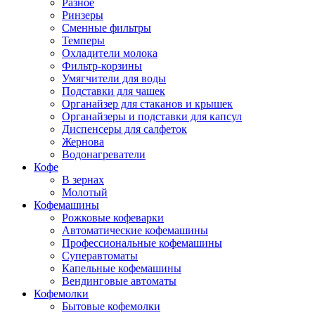
Разное
Ринзеры
Сменные фильтры
Темперы
Охладители молока
Фильтр-корзины
Умягчители для воды
Подставки для чашек
Органайзер для стаканов и крышек
Органайзеры и подставки для капсул
Диспенсеры для салфеток
Жернова
Водонагреватели
Кофе
В зернах
Молотый
Кофемашины
Рожковые кофеварки
Автоматические кофемашины
Профессиональные кофемашины
Суперавтоматы
Капельные кофемашины
Вендинговые автоматы
Кофемолки
Бытовые кофемолки