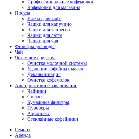
Профессиональные кофемолки
Кофемолки для магазина
Посуда
Ложки для кофе
Чашки для капучино
Чашки для эспрессо
Чашки для латте
Чашки для чая
Фильтры для воды
Чай
Чистящие средства
Очистка молочной системы
Удаление кофейных масел
Декальцинация
Очистка кофемолок
Альтернативное заваривание
Чайники
Сифон
Бумажные фильтры
Пуроверы
Аэропресс
Стеклянные кофейники
Ремонт
Аренда