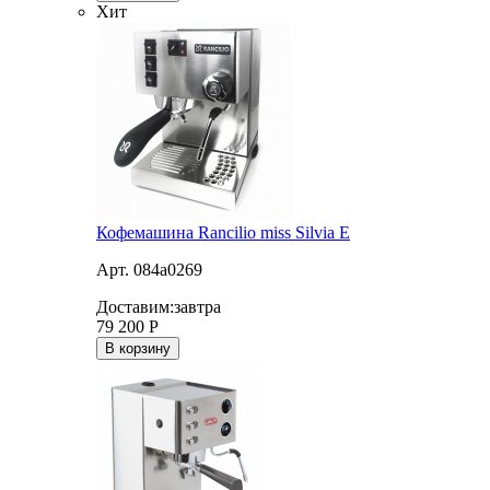
Хит
Кофемашина Rancilio miss Silvia E
Арт. 084a0269
Доставим:
завтра
79 200
Р
В корзину