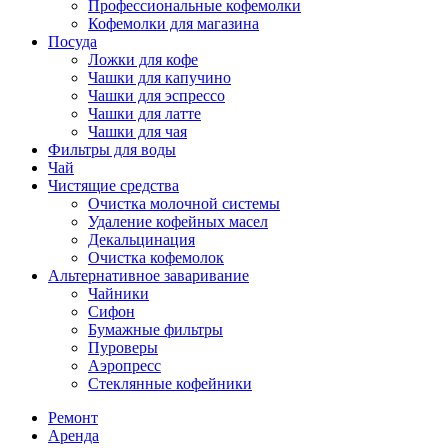
Профессиональные кофемолки
Кофемолки для магазина
Посуда
Ложки для кофе
Чашки для капучино
Чашки для эспрессо
Чашки для латте
Чашки для чая
Фильтры для воды
Чай
Чистящие средства
Очистка молочной системы
Удаление кофейных масел
Декальцинация
Очистка кофемолок
Альтернативное заваривание
Чайники
Сифон
Бумажные фильтры
Пуроверы
Аэропресс
Стеклянные кофейники
Ремонт
Аренда