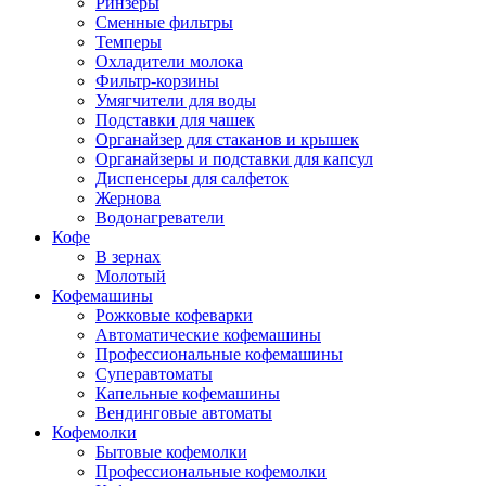
Ринзеры
Сменные фильтры
Темперы
Охладители молока
Фильтр-корзины
Умягчители для воды
Подставки для чашек
Органайзер для стаканов и крышек
Органайзеры и подставки для капсул
Диспенсеры для салфеток
Жернова
Водонагреватели
Кофе
В зернах
Молотый
Кофемашины
Рожковые кофеварки
Автоматические кофемашины
Профессиональные кофемашины
Суперавтоматы
Капельные кофемашины
Вендинговые автоматы
Кофемолки
Бытовые кофемолки
Профессиональные кофемолки