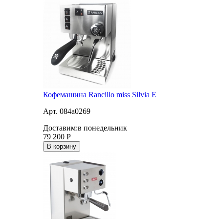
Кофемашина Rancilio miss Silvia E
Арт. 084a0269
Доставим:
в понедельник
79 200
Р
В корзину