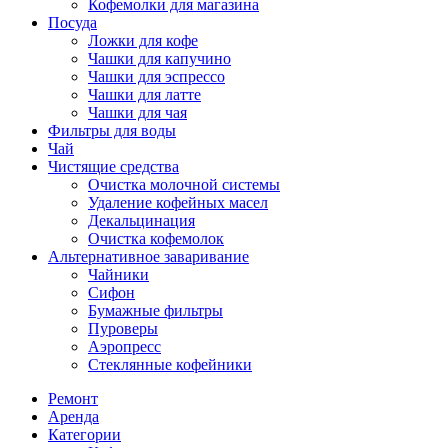
Кофемолки для магазина
Посуда
Ложки для кофе
Чашки для капучино
Чашки для эспрессо
Чашки для латте
Чашки для чая
Фильтры для воды
Чай
Чистящие средства
Очистка молочной системы
Удаление кофейных масел
Декальцинация
Очистка кофемолок
Альтернативное заваривание
Чайники
Сифон
Бумажные фильтры
Пуроверы
Аэропресс
Стеклянные кофейники
Ремонт
Аренда
Категории