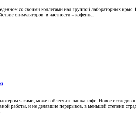
веденном со своими коллегами над группой лабораторных крыс. 
твие стимуляторов, в частности – кофеина.
ия
ютером часами, может облегчить чашка кофе. Новое исследовани
ой работы, и не делавшие перерывов, в меньшей степени страдали
.