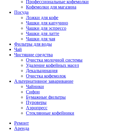
Профессиональные кофемолки
Кофемолки для магазина
Посуда
Ложки для кофе
Чашки для капучино
Чашки для эспрессо
Чашки для латте
Чашки для чая
Фильтры для воды
Чай
Чистящие средства
Очистка молочной системы
Удаление кофейных масел
Декальцинация
Очистка кофемолок
Альтернативное заваривание
Чайники
Сифон
Бумажные фильтры
Пуроверы
Аэропресс
Стеклянные кофейники
Ремонт
Аренда