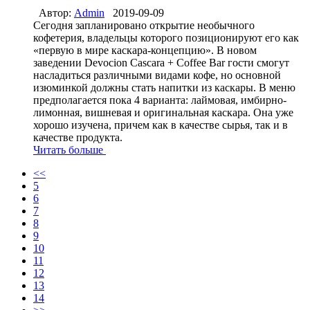
Автор:
Admin
2019-09-09
Сегодня запланировано открытие необычного
кофетерия, владельцы которого позиционируют его как
«первую в мире каскара-концепцию». В новом
заведении Devocion Cascara + Coffee Bar гости смогут
насладиться различными видами кофе, но основной
изюминкой должны стать напитки из каскары. В меню
предполагается пока 4 варианта: лаймовая, имбирно-
лимонная, вишневая и оригинальная каскара. Она уже
хорошо изучена, причем как в качестве сырья, так и в
качестве продукта.
Читать больше
<<
5
6
7
8
9
10
11
12
13
14