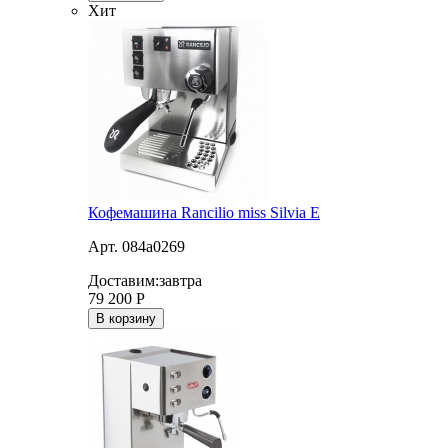
Хит
Кофемашина Rancilio miss Silvia E
Арт. 084a0269
Доставим:
завтра
79 200
Р
В корзину