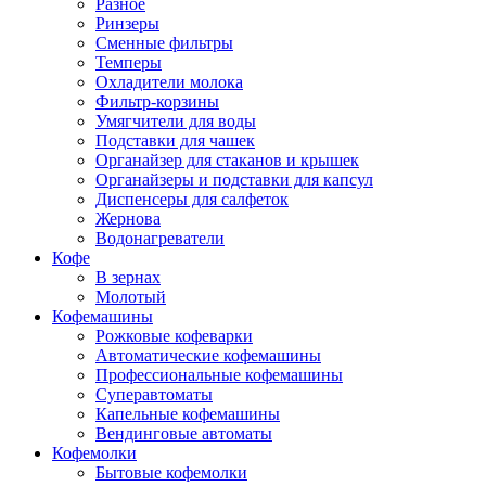
Разное
Ринзеры
Сменные фильтры
Темперы
Охладители молока
Фильтр-корзины
Умягчители для воды
Подставки для чашек
Органайзер для стаканов и крышек
Органайзеры и подставки для капсул
Диспенсеры для салфеток
Жернова
Водонагреватели
Кофе
В зернах
Молотый
Кофемашины
Рожковые кофеварки
Автоматические кофемашины
Профессиональные кофемашины
Суперавтоматы
Капельные кофемашины
Вендинговые автоматы
Кофемолки
Бытовые кофемолки