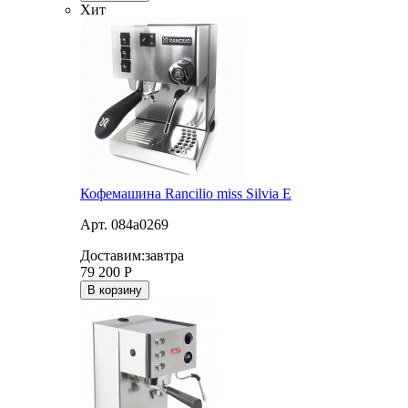
Хит
Кофемашина Rancilio miss Silvia E
Арт. 084a0269
Доставим:
завтра
79 200
Р
В корзину