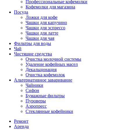
Профессиональные кофемолки
Кофемолки для магазина
Посуда
Ложки для кофе
Чашки для капучино
Чашки для эспрессо
Чашки для латте
Чашки для чая
Фильтры для воды
Чай
Чистящие средства
Очистка молочной системы
Удаление кофейных масел
Декальцинация
Очистка кофемолок
Альтернативное заваривание
Чайники
Сифон
Бумажные фильтры
Пуроверы
Аэропресс
Стеклянные кофейники
Ремонт
Аренда