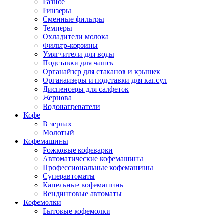
Разное
Ринзеры
Сменные фильтры
Темперы
Охладители молока
Фильтр-корзины
Умягчители для воды
Подставки для чашек
Органайзер для стаканов и крышек
Органайзеры и подставки для капсул
Диспенсеры для салфеток
Жернова
Водонагреватели
Кофе
В зернах
Молотый
Кофемашины
Рожковые кофеварки
Автоматические кофемашины
Профессиональные кофемашины
Суперавтоматы
Капельные кофемашины
Вендинговые автоматы
Кофемолки
Бытовые кофемолки